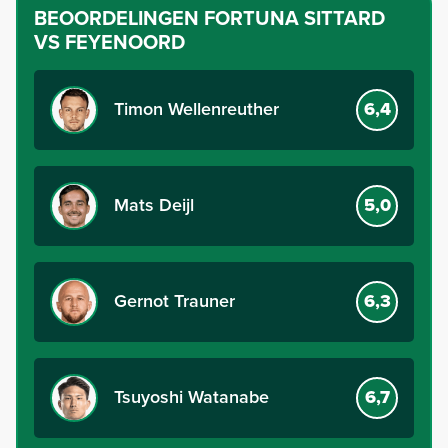
BEOORDELINGEN
FORTUNA SITTARD
VS FEYENOORD
Timon Wellenreuther
6,4
Mats Deijl
5,0
Gernot Trauner
6,3
Tsuyoshi Watanabe
6,7