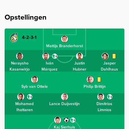
Opstellingen
4-2-3-1
Mattijs Branderhorst
Neraysho
Iván
Justin
Jasper
Kasanwirjo
Márquez
Hubner
Dahlhaus
Syb van Ottele
Philip Brittijn
Mohamed
Lance Duijvestijn
Dimitrios
Ihattaren
Limnios
Kaj Sierhuis