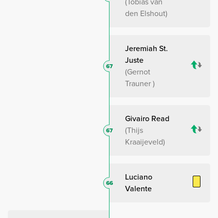
Tobias van
den Elshout
Jeremiah St.
Juste
67
Gernot
Trauner
Givairo Read
Thijs
67
Kraaijeveld
Luciano
66
Valente