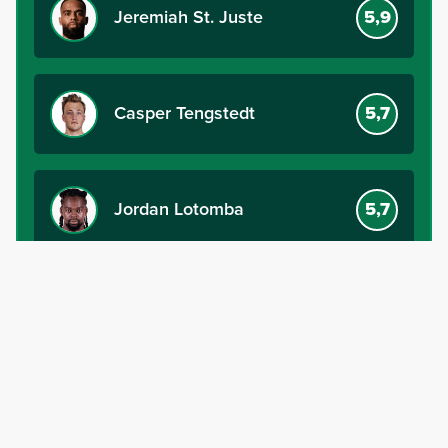
Jeremiah St. Juste
5,9
Casper Tengstedt
5,7
Jordan Lotomba
5,7
6937 stemmen uitgebracht
Vorige
Volgende