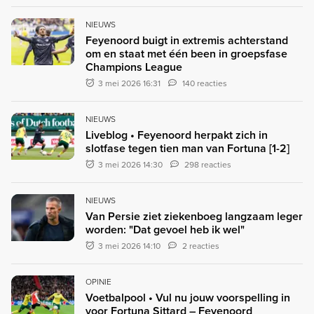
NIEUWS
Feyenoord buigt in extremis achterstand
om en staat met één been in groepsfase
Champions League
3 mei 2026 16:31
140 reacties
NIEUWS
Liveblog • Feyenoord herpakt zich in
slotfase tegen tien man van Fortuna [1-2]
3 mei 2026 14:30
298 reacties
NIEUWS
Van Persie ziet ziekenboeg langzaam leger
worden: "Dat gevoel heb ik wel"
3 mei 2026 14:10
2 reacties
OPINIE
Voetbalpool • Vul nu jouw voorspelling in
voor Fortuna Sittard – Feyenoord