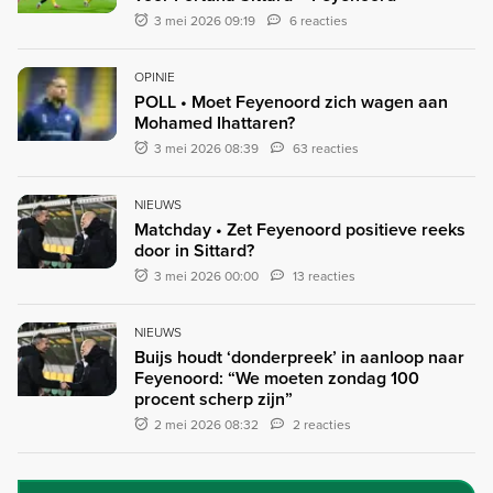
3 mei 2026 09:19
6 reacties
OPINIE
POLL • Moet Feyenoord zich wagen aan
Mohamed Ihattaren?
3 mei 2026 08:39
63 reacties
NIEUWS
Matchday • Zet Feyenoord positieve reeks
door in Sittard?
3 mei 2026 00:00
13 reacties
NIEUWS
Buijs houdt ‘donderpreek’ in aanloop naar
Feyenoord: “We moeten zondag 100
procent scherp zijn”
2 mei 2026 08:32
2 reacties