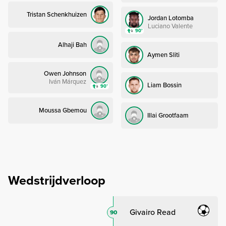
Tristan Schenkhuizen
Jordan Lotomba
Luciano Valente
90’
Alhaji Bah
Aymen Sliti
Owen Johnson
Iván Márquez
Liam Bossin
90’
Moussa Gbemou
Illai Grootfaam
Wedstrijdverloop
Givairo Read
90