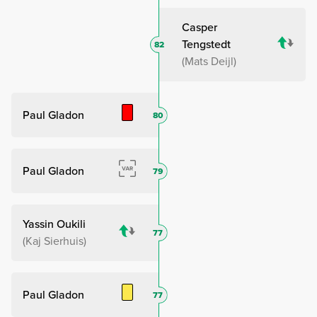
Casper
Tengstedt
82
Mats Deijl
Paul Gladon
80
Paul Gladon
79
Yassin Oukili
77
Kaj Sierhuis
Paul Gladon
77