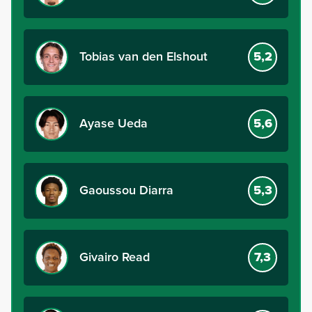
Tobias van den Elshout
5,2
Ayase Ueda
5,6
Gaoussou Diarra
5,3
Givairo Read
7,3