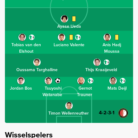
Ayase Ueda
Tobias van den
Luciano Valente
Anis Hadj
Elshout
Moussa
Oussama Targhalline
Thijs Kraaijeveld
Jordan Bos
Tsuyoshi
Gernot
Mats Deijl
Watanabe
Trauner
4-2-3-1
Timon Wellenreuther
Wisselspelers