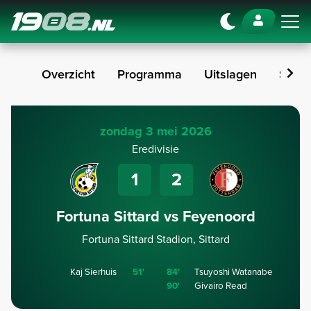
Navigation
Overzicht
Programma
Uitslagen
Stan
zondag 3 mei 2026
Eredivisie
1
2
Fortuna Sittard vs Feyenoord
Fortuna Sittard Stadion, Sittard
Kaj Sierhuis
51'
84'
Tsuyoshi Watanabe
90'
Givairo Read