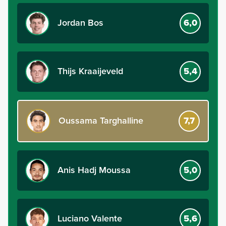
Jordan Bos
6,0
Thijs Kraaijeveld
5,4
Oussama Targhalline
7,7
Anis Hadj Moussa
5,0
Luciano Valente
5,6