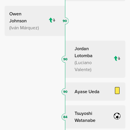
Owen
Johnson
90
Iván Márquez
Jordan
Lotomba
90
Luciano
Valente
Ayase Ueda
90
Tsuyoshi
84
Watanabe