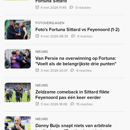
Fortuna Sittard
4 mei 2026 11:45
0 reacties
FOTOVERSLAGEN
Foto's Fortuna Sittard vs Feyenoord (1-2)
4 mei 2026 08:35
0 reacties
NIEUWS
Van Persie na overwinning op Fortuna:
"Voelt als de belangrijkste drie punten"
3 mei 2026 20:01
9 reacties
NIEUWS
Zeldzame comeback in Sittard flikte
Feyenoord pas één keer eerder
3 mei 2026 18:06
15 reacties
NIEUWS
Danny Buijs snapt niets van arbitrale