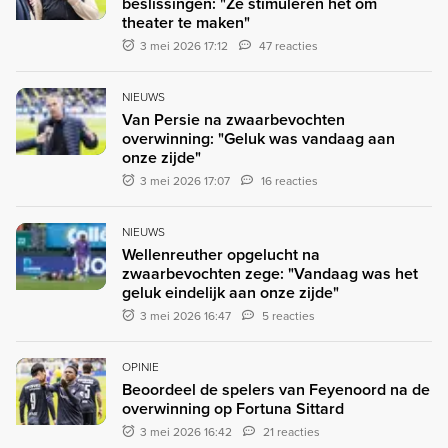
beslissingen: "Ze stimuleren het om
theater te maken"
3 mei 2026 17:12
47 reacties
NIEUWS
Van Persie na zwaarbevochten
overwinning: "Geluk was vandaag aan
onze zijde"
3 mei 2026 17:07
16 reacties
NIEUWS
Wellenreuther opgelucht na
zwaarbevochten zege: "Vandaag was het
geluk eindelijk aan onze zijde"
3 mei 2026 16:47
5 reacties
OPINIE
Beoordeel de spelers van Feyenoord na de
overwinning op Fortuna Sittard
3 mei 2026 16:42
21 reacties