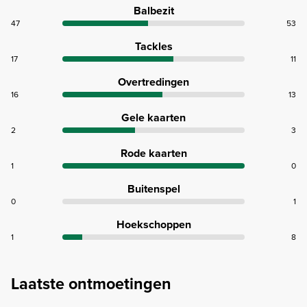
Balbezit
47
53
Tackles
17
11
Overtredingen
16
13
Gele kaarten
2
3
Rode kaarten
1
0
Buitenspel
0
1
Hoekschoppen
1
8
Laatste ontmoetingen