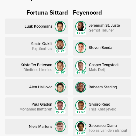
Fortuna Sittard
Feyenoord
Jeremiah St. Juste
Luuk Koopmans
Gernot Trauner
67’
Yassin Oukili
Steven Benda
Kaj Sierhuis
77’
Kristoffer Peterson
Casper Tengstedt
Dimitrios Limnios
Mats Deijl
70’
82’
Alen Halilovic
Raheem Sterling
Paul Gladon
Givairo Read
Mohamed Ihattaren
Thijs Kraaijeveld
71’
67’
Gaoussou Diarra
Niels Martens
Tobias van den Elshout
67’