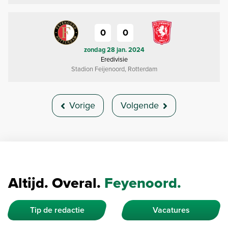
0
0
zondag 28 jan. 2024
Eredivisie
Stadion Feijenoord, Rotterdam
Vorige
Volgende
Altijd. Overal.
Feyenoord.
Tip de redactie
Vacatures