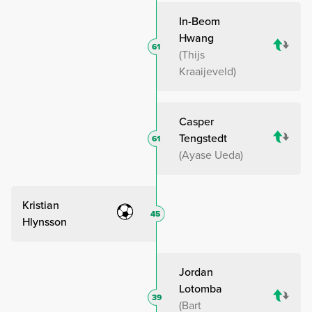
In-Beom
Hwang
61
Thijs
Kraaijeveld
Casper
Tengstedt
61
Ayase Ueda
Kristian
45
Hlynsson
Jordan
Lotomba
39
Bart