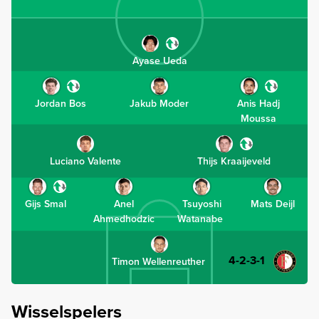
Ayase Ueda
Jordan Bos
Jakub Moder
Anis Hadj
Moussa
Luciano Valente
Thijs Kraaijeveld
Gijs Smal
Anel
Tsuyoshi
Mats Deijl
Ahmedhodzic
Watanabe
4-2-3-1
Timon Wellenreuther
Wisselspelers