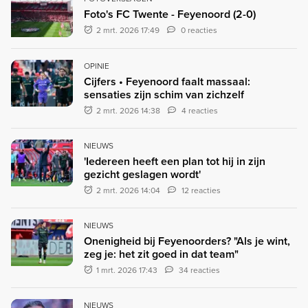
Foto's FC Twente - Feyenoord (2-0)
2 mrt. 2026 17:49
0 reacties
OPINIE
Cijfers • Feyenoord faalt massaal:
sensaties zijn schim van zichzelf
2 mrt. 2026 14:38
4 reacties
NIEUWS
'Iedereen heeft een plan tot hij in zijn
gezicht geslagen wordt'
2 mrt. 2026 14:04
12 reacties
NIEUWS
Onenigheid bij Feyenoorders? "Als je wint,
zeg je: het zit goed in dat team"
1 mrt. 2026 17:43
34 reacties
NIEUWS