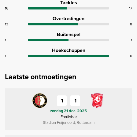
Tackles
16
17
Overtredingen
13
8
Buitenspel
1
1
Hoekschoppen
1
0
Laatste ontmoetingen
1
1
zondag 21 dec. 2025
Eredivisie
Stadion Feijenoord, Rotterdam