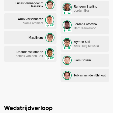
Lucas Vennegoor of
Hesselink
Raheem Sterling
Jordan Bos
62’
Arno Verschueren
Sam Lammers
Jordan Lotomba
84’
Bart Nieuwkoop
39’
Max Bruns
Aymen Sliti
Anis Hadj Moussa
80’
Daouda Weidmann
Thomas van den Belt
89’
Liam Bossin
Tobias van den Elshout
Wedstrijdverloop