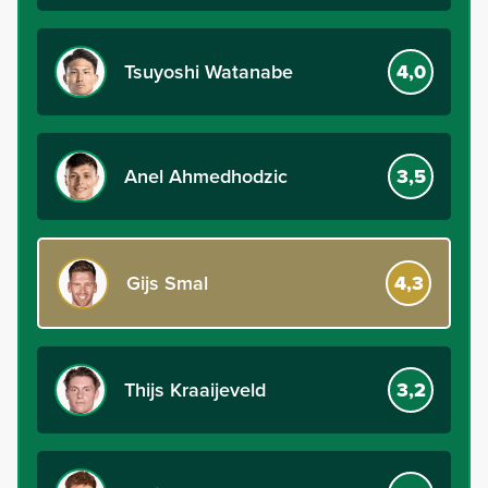
Tsuyoshi Watanabe
4,0
Anel Ahmedhodzic
3,5
Gijs Smal
4,3
Thijs Kraaijeveld
3,2