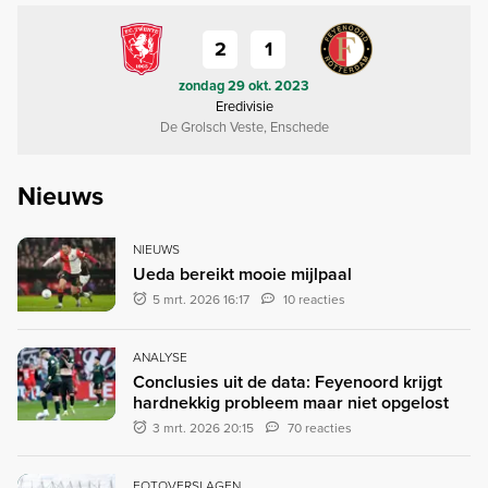
2
1
zondag 29 okt. 2023
Eredivisie
De Grolsch Veste, Enschede
Nieuws
NIEUWS
Ueda bereikt mooie mijlpaal
5 mrt. 2026 16:17
10 reacties
ANALYSE
Conclusies uit de data: Feyenoord krijgt
hardnekkig probleem maar niet opgelost
3 mrt. 2026 20:15
70 reacties
FOTOVERSLAGEN