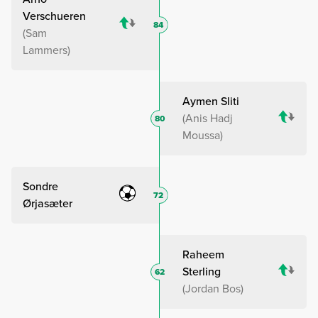
Verschueren
84
Sam
Lammers
Aymen Sliti
Anis Hadj
80
Moussa
Sondre
72
Ørjasæter
Raheem
Sterling
62
Jordan Bos