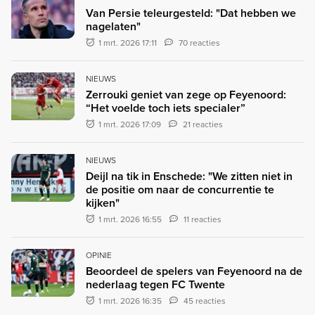
Van Persie teleurgesteld: "Dat hebben we
nagelaten"
1 mrt. 2026 17:11
70 reacties
NIEUWS
Zerrouki geniet van zege op Feyenoord:
“Het voelde toch iets specialer”
1 mrt. 2026 17:09
21 reacties
NIEUWS
Deijl na tik in Enschede: "We zitten niet in
de positie om naar de concurrentie te
kijken"
1 mrt. 2026 16:55
11 reacties
OPINIE
Beoordeel de spelers van Feyenoord na de
nederlaag tegen FC Twente
1 mrt. 2026 16:35
45 reacties