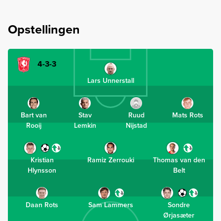
Opstellingen
4-3-3
Lars Unnerstall
Bart van
Stav
Ruud
Mats Rots
Rooij
Lemkin
Nijstad
Kristian
Ramiz Zerrouki
Thomas van den
Hlynsson
Belt
Daan Rots
Sam Lammers
Sondre
Ørjasæter