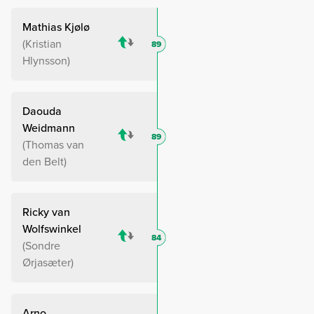
Mathias Kjølø
Kristian
89
Hlynsson
Daouda
Weidmann
89
Thomas van
den Belt
Ricky van
Wolfswinkel
84
Sondre
Ørjasæter
Arno