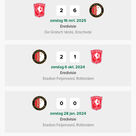
2
6
zondag 16 mrt. 2025
Eredivisie
De Grolsch Veste, Enschede
2
1
zondag 6 okt. 2024
Eredivisie
Stadion Feijenoord, Rotterdam
0
0
zondag 28 jan. 2024
Eredivisie
Stadion Feijenoord, Rotterdam