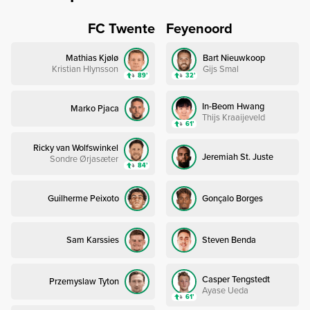
FC Twente
Feyenoord
Mathias Kjølø
Bart Nieuwkoop
Kristian Hlynsson
Gijs Smal
89’
32’
In-Beom Hwang
Marko Pjaca
Thijs Kraaijeveld
61’
Ricky van Wolfswinkel
Jeremiah St. Juste
Sondre Ørjasæter
84’
Guilherme Peixoto
Gonçalo Borges
Sam Karssies
Steven Benda
Casper Tengstedt
Przemyslaw Tyton
Ayase Ueda
61’