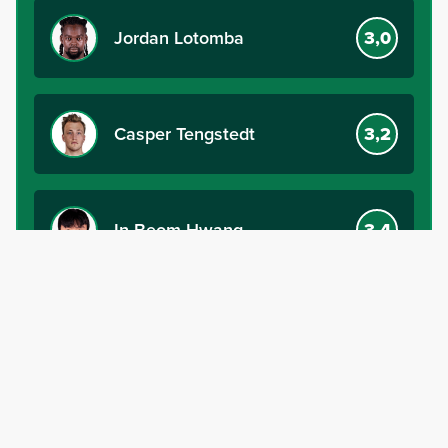
Jordan Lotomba
3,0
Casper Tengstedt
3,2
In-Beom Hwang
3,4
Raheem Sterling
2,7
Aymen Sliti
3,0