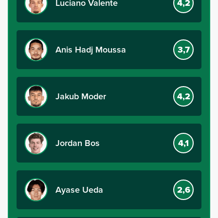
Luciano Valente
4,2
Anis Hadj Moussa
3,7
Jakub Moder
4,2
Jordan Bos
4,1
Ayase Ueda
2,6