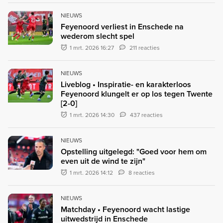
NIEUWS
Feyenoord verliest in Enschede na
wederom slecht spel
1 mrt. 2026 16:27
211 reacties
NIEUWS
Liveblog • Inspiratie- en karakterloos
Feyenoord klungelt er op los tegen Twente
[2-0]
1 mrt. 2026 14:30
437 reacties
NIEUWS
Opstelling uitgelegd: "Goed voor hem om
even uit de wind te zijn"
1 mrt. 2026 14:12
8 reacties
NIEUWS
Matchday • Feyenoord wacht lastige
uitwedstrijd in Enschede