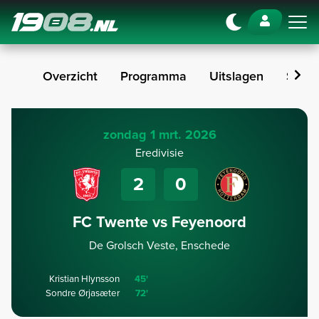
Navigation
Overzicht
Programma
Uitslagen
Stan
zondag 1 mrt. 2026
Eredivisie
2
0
FC Twente vs Feyenoord
De Grolsch Veste, Enschede
Kristian Hlynsson
45'
Sondre Ørjasæter
72'