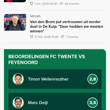
1 mrt. 2026 00:00
44 reacties
NIEUWS
Van den Brom put vertrouwen uit eerder
duel in De Kuip: "Daar hadden we moeten
winnen"
27 feb. 2026 15:46
7 reacties
BEOORDELINGEN
FC TWENTE VS
FEYENOORD
Timon Wellenreuther
2,8
Mats Deijl
3,5