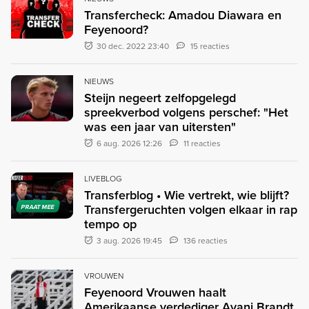
Transfercheck: Amadou Diawara en
Feyenoord?
30 dec. 2022 23:40
15 reacties
NIEUWS
Steijn negeert zelfopgelegd
spreekverbod volgens perschef: "Het
was een jaar van uitersten"
6 aug. 2026 12:26
11 reacties
LIVEBLOG
Transferblog • Wie vertrekt, wie blijft?
Transfergeruchten volgen elkaar in rap
PRAAT MEE
tempo op
3 aug. 2026 19:45
136 reacties
VROUWEN
Feyenoord Vrouwen haalt
Amerikaanse verdediger Avani Brandt