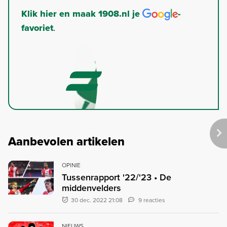
Klik hier en maak 1908.nl je
-
favoriet
.
Aanbevolen artikelen
OPINIE
Tussenrapport '22/'23 • De
middenvelders
30 dec. 2022 21:08
9 reacties
NIEUWS