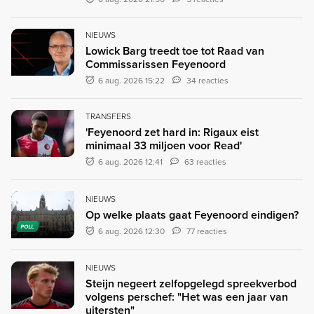
NIEUWS
Lowick Barg treedt toe tot Raad van
Commissarissen Feyenoord
6 aug. 2026 15:22
34 reacties
TRANSFERS
'Feyenoord zet hard in: Rigaux eist
minimaal 33 miljoen voor Read'
6 aug. 2026 12:41
63 reacties
NIEUWS
Op welke plaats gaat Feyenoord eindigen?
POLL
6 aug. 2026 12:30
77 reacties
NIEUWS
Steijn negeert zelfopgelegd spreekverbod
volgens perschef: "Het was een jaar van
uitersten"