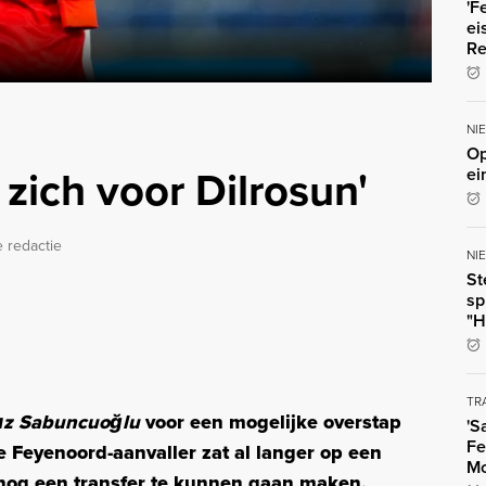
'F
ei
Re
NI
Op
zich voor Dilrosun'
ei
 redactie
NI
St
sp
"H
TR
ız Sabuncuoğlu
voor een mogelijke overstap
'S
Fe
e Feyenoord-aanvaller zat al langer op een
Mo
snog een transfer te kunnen gaan maken.