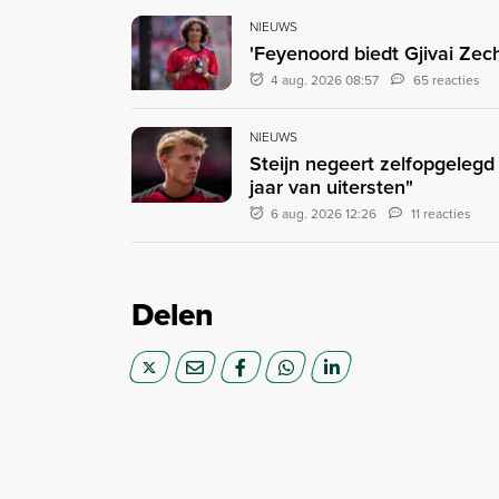
NIEUWS
'Feyenoord biedt Gjivai Zec
4 aug. 2026 08:57
65 reacties
NIEUWS
Steijn negeert zelfopgeleg
jaar van uitersten"
6 aug. 2026 12:26
11 reacties
Delen