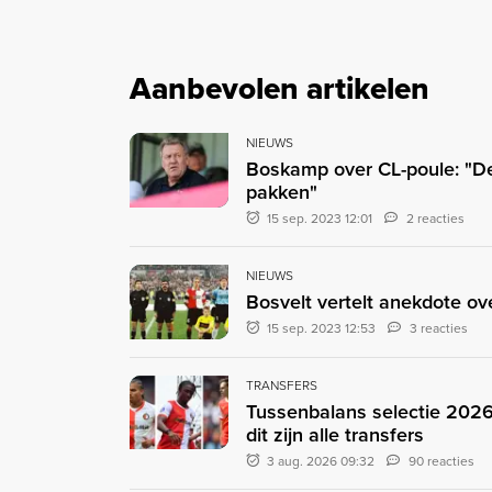
Aanbevolen artikelen
NIEUWS
Boskamp over CL-poule: "De
pakken"
15 sep. 2023 12:01
2 reacties
NIEUWS
Bosvelt vertelt anekdote ove
15 sep. 2023 12:53
3 reacties
TRANSFERS
Tussenbalans selectie 2026
dit zijn alle transfers
3 aug. 2026 09:32
90 reacties