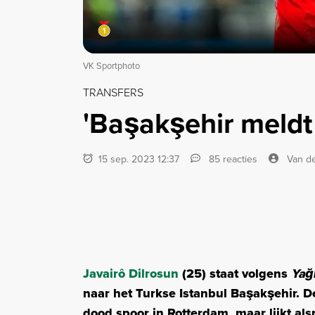
VK Sportphoto
TRANSFERS
'Başakşehir meldt 
15 sep. 2023 12:37
85 reacties
Van de
Javairô Dilrosun
(25) staat volgens
Yağ
naar het Turkse Istanbul Başakşehir. D
dood spoor in Rotterdam, maar lijkt al