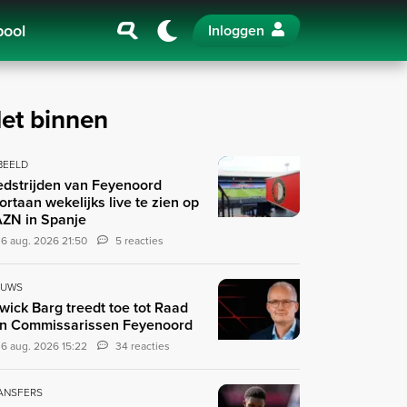
pool
Inloggen
et binnen
 BEELD
dstrijden van Feyenoord
ortaan wekelijks live te zien op
ZN in Spanje
6 aug. 2026 21:50
5 reacties
EUWS
wick Barg treedt toe tot Raad
n Commissarissen Feyenoord
6 aug. 2026 15:22
34 reacties
ANSFERS