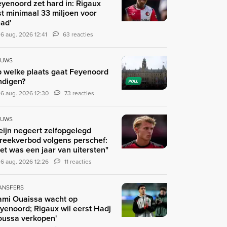
eyenoord zet hard in: Rigaux
st minimaal 33 miljoen voor
ad'
6 aug. 2026 12:41
63 reacties
EUWS
 welke plaats gaat Feyenoord
ndigen?
POLL
6 aug. 2026 12:30
73 reacties
EUWS
eijn negeert zelfopgelegd
reekverbod volgens perschef:
et was een jaar van uitersten"
6 aug. 2026 12:26
11 reacties
ANSFERS
ami Ouaissa wacht op
yenoord; Rigaux wil eerst Hadj
ussa verkopen'