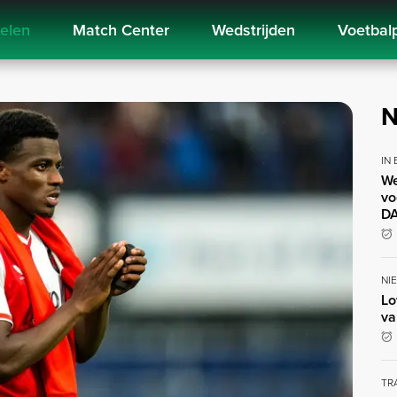
kelen
Match Center
Wedstrijden
Voetbal
N
IN
We
vo
DA
NI
Lo
va
TR