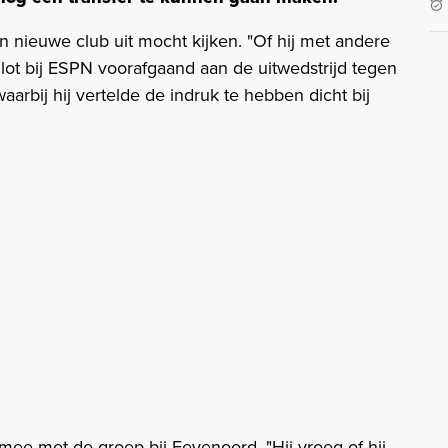
n nieuwe club uit mocht kijken. "Of hij met andere
Slot bij ESPN voorafgaand aan de uitwedstrijd tegen
 waarbij hij vertelde de indruk te hebben dicht bij
mee met de groep bij Feyenoord. "Hij vroeg of hij