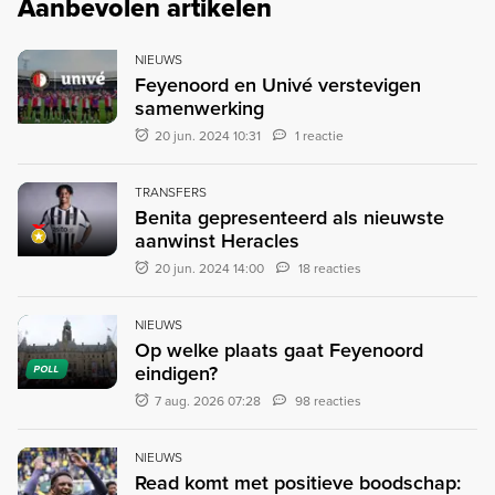
Aanbevolen artikelen
NIEUWS
Feyenoord en Univé verstevigen
samenwerking
20 jun. 2024 10:31
1 reactie
TRANSFERS
Benita gepresenteerd als nieuwste
aanwinst Heracles
20 jun. 2024 14:00
18 reacties
NIEUWS
Op welke plaats gaat Feyenoord
eindigen?
POLL
7 aug. 2026 07:28
98 reacties
NIEUWS
Read komt met positieve boodschap: