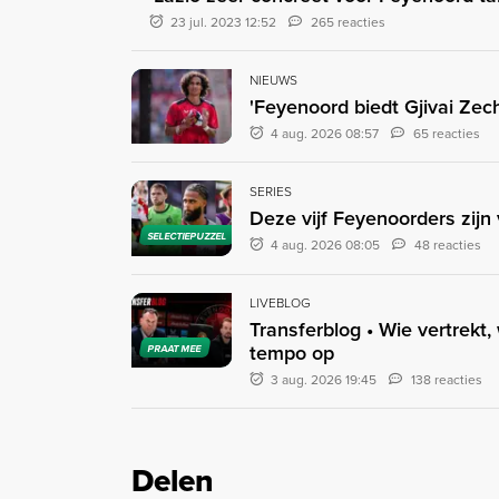
23 jul. 2023 12:52
265 reacties
NIEUWS
'Feyenoord biedt Gjivai Zec
4 aug. 2026 08:57
65 reacties
SERIES
Deze vijf Feyenoorders zijn v
SELECTIEPUZZEL
4 aug. 2026 08:05
48 reacties
LIVEBLOG
Transferblog • Wie vertrekt,
tempo op
PRAAT MEE
3 aug. 2026 19:45
138 reacties
Delen