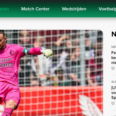
kelen
Match Center
Wedstrijden
Voetbal
N
NI
Fe
be
ni
IN
[L
vo
Sp