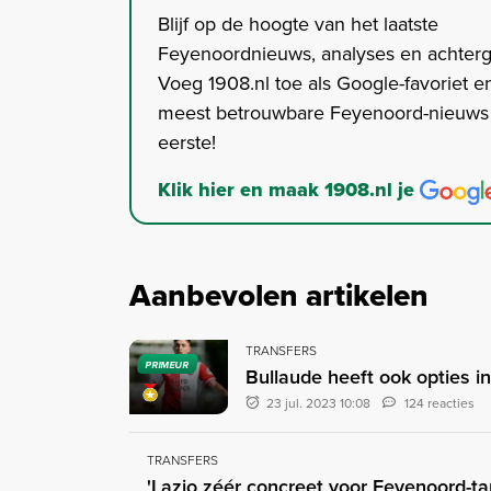
Blijf op de hoogte van het laatste
Feyenoordnieuws, analyses en achter
Voeg 1908.nl toe als Google-favoriet en
meest betrouwbare Feyenoord-nieuws s
eerste!
Klik hier en maak 1908.nl je
Aanbevolen artikelen
TRANSFERS
PRIMEUR
Bullaude heeft ook opties i
23 jul. 2023 10:08
124 reacties
TRANSFERS
'Lazio zéér concreet voor Feyenoord-t