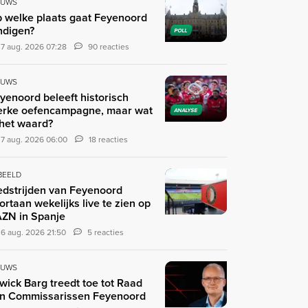
EUWS
 welke plaats gaat Feyenoord
ndigen?
POLL
7 aug. 2026 07:28
90 reacties
EUWS
yenoord beleeft historisch
erke oefencampagne, maar wat
ANALYSE
 het waard?
7 aug. 2026 06:00
18 reacties
 BEELD
dstrijden van Feyenoord
ortaan wekelijks live te zien op
ZN in Spanje
6 aug. 2026 21:50
5 reacties
EUWS
wick Barg treedt toe tot Raad
n Commissarissen Feyenoord