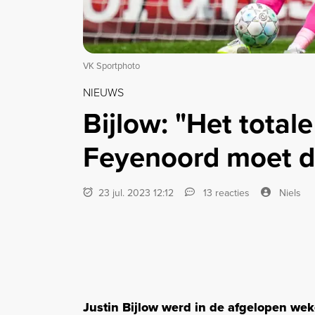
VK Sportphoto
NIEUWS
Bijlow: "Het totale
Feyenoord moet da
23 jul. 2023 12:12
13 reacties
Niels
Justin Bijlow werd in de afgelopen we