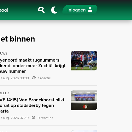
pool
Inloggen
et binnen
EUWS
yenoord maakt rugnummers
kend: onder meer Zechiël krijgt
euw nummer
7 aug. 2026 09:09
1 reactie
 BEELD
IVE 14:15] Van Bronckhorst blikt
oruit op stadsderby tegen
arta
7 aug. 2026 07:30
9 reacties