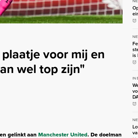
NI
Op
ei
NI
Fe
 plaatje voor mij en
st
is
n wel top zijn"
IN
We
vo
DA
NI
Lo
va
ken gelinkt aan
Manchester United
. De doelman