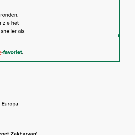
gronden.
 zie het
neller als
-favoriet
.
n Europa
arget Zakharyan'