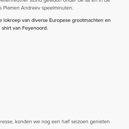
ellenreuther stond gewoon onder de lat en In de
elfs Plamen Andreev speelminuten.
e lokroep van diverse Europese grootmachten en
e shirt van Feyenoord.
resse, konden we nog een half seizoen genieten