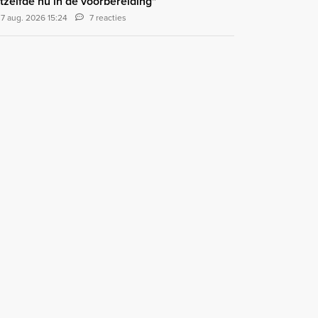
tzelfde nu in de voorbereiding"
7 aug. 2026 15:24
7 reacties