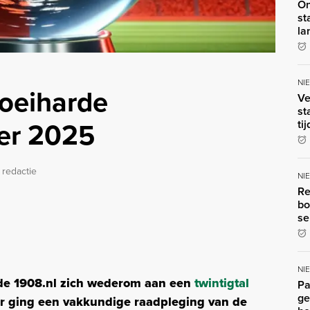
On
st
la
NI
noeiharde
Ve
st
ver 2025
ti
 redactie
NI
Re
bo
se
NI
de 1908.nl zich wederom aan een
twintigtal
Pa
ge
 ging een vakkundige raadpleging van de