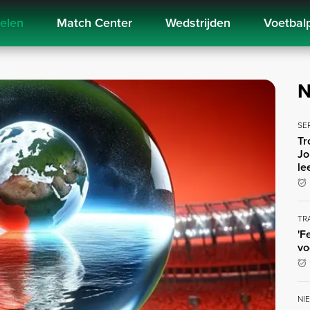
kelen
Match Center
Wedstrijden
Voetbal
N
SE
Tr
Jo
le
TR
'F
vo
NI