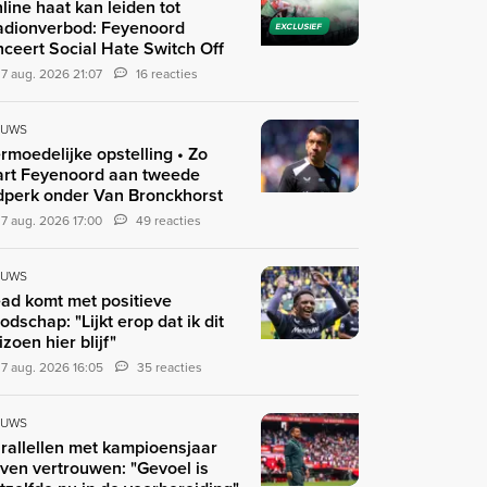
line haat kan leiden tot
adionverbod: Feyenoord
EXCLUSIEF
nceert Social Hate Switch Off
7 aug. 2026 21:07
16 reacties
EUWS
rmoedelijke opstelling • Zo
art Feyenoord aan tweede
jdperk onder Van Bronckhorst
7 aug. 2026 17:00
49 reacties
EUWS
ad komt met positieve
odschap: "Lijkt erop dat ik dit
izoen hier blijf"
7 aug. 2026 16:05
35 reacties
EUWS
rallellen met kampioensjaar
ven vertrouwen: "Gevoel is