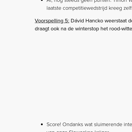
Ai, nog steeds geen punten. Timon W
laatste competitiewedstrijd kreeg z
Voorspelling 5:
Dávid Hancko weerstaat d
draagt ook na de winterstop het rood-witt
Score! Ondanks wat sluimerende inte