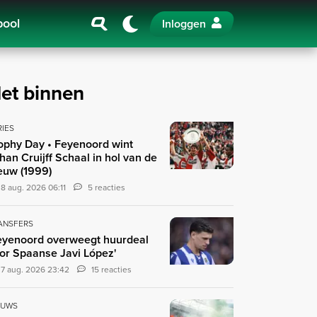
pool
Inloggen
et binnen
RIES
ophy Day • Feyenoord wint
han Cruijff Schaal in hol van de
euw (1999)
8 aug. 2026 06:11
5 reacties
ANSFERS
eyenoord overweegt huurdeal
or Spaanse Javi López'
7 aug. 2026 23:42
15 reacties
EUWS