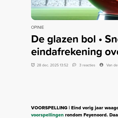
OPINIE
De glazen bol • S
eindafrekening o
28 dec. 2025 13:52
3 reacties
Van de
VOORSPELLING | Eind vorig jaar waag
voorspellingen
rondom Feyenoord. Daar