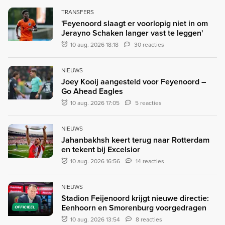
TRANSFERS
'Feyenoord slaagt er voorlopig niet in om
Jerayno Schaken langer vast te leggen'
10 aug. 2026 18:18
30 reacties
NIEUWS
Joey Kooij aangesteld voor Feyenoord –
Go Ahead Eagles
10 aug. 2026 17:05
5 reacties
NIEUWS
Jahanbakhsh keert terug naar Rotterdam
en tekent bij Excelsior
10 aug. 2026 16:56
14 reacties
NIEUWS
Stadion Feijenoord krijgt nieuwe directie:
Eenhoorn en Smorenburg voorgedragen
OFFICIEEL
10 aug. 2026 13:54
8 reacties