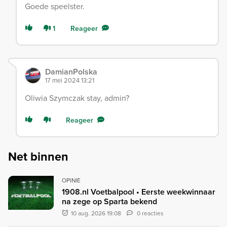
Goede speelster.
1
Reageer
DamianPolska
17 mei 2024 13:21
Oliwia Szymczak stay, admin?
Reageer
Net binnen
OPINIE
1908.nl Voetbalpool • Eerste weekwinnaar
na zege op Sparta bekend
10 aug. 2026 19:08
0 reacties