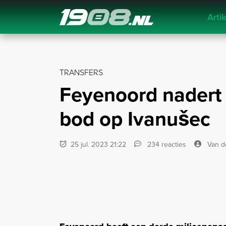
Arti
Navigation
TRANSFERS
Feyenoord nadert
bod op Ivanušec
25 jul. 2023 21:22
234 reacties
Van d