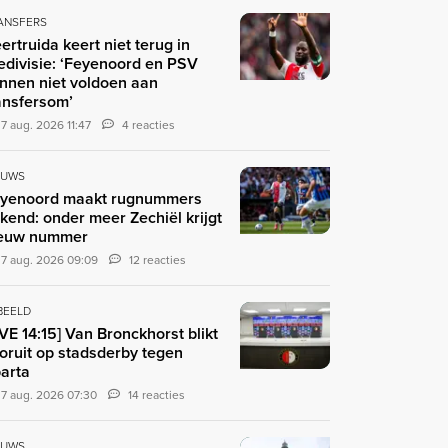
ANSFERS
ertruida keert niet terug in
edivisie: ‘Feyenoord en PSV
nnen niet voldoen aan
ansfersom’
7 aug. 2026 11:47
4 reacties
EUWS
yenoord maakt rugnummers
kend: onder meer Zechiël krijgt
euw nummer
7 aug. 2026 09:09
12 reacties
 BEELD
IVE 14:15] Van Bronckhorst blikt
oruit op stadsderby tegen
arta
7 aug. 2026 07:30
14 reacties
EUWS