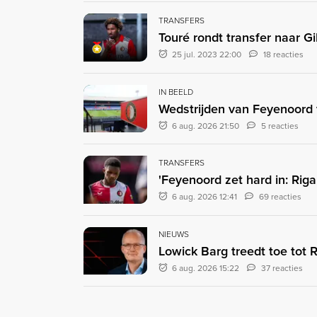
TRANSFERS
Touré rondt transfer naar Gi
25 jul. 2023 22:00
18 reacties
IN BEELD
Wedstrijden van Feyenoord v
6 aug. 2026 21:50
5 reacties
TRANSFERS
'Feyenoord zet hard in: Rig
6 aug. 2026 12:41
69 reacties
NIEUWS
Lowick Barg treedt toe tot
6 aug. 2026 15:22
37 reacties