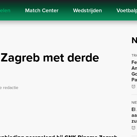
kelen
Match Center
Wedstrijden
Voetbal
N
 Zagreb met derde
TR
Fe
Am
Go
Pa
e redactie
NI
El
aa
zu