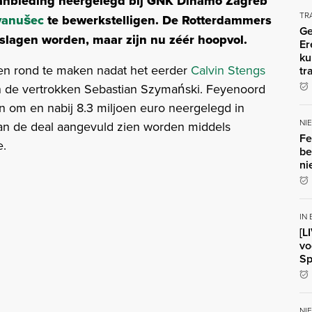
anbieding neergelegd bij GNK Dinamo Zagreb
TR
vanušec
te bewerkstelligen. De Rotterdammers
Ge
slagen worden, maar zijn nu zéér hoopvol.
Er
ku
en rond te maken nadat het eerder
Calvin Stengs
tr
n de vertrokken Sebastian Szymański. Feyenoord
n om en nabij 8.3 miljoen euro neergelegd in
NI
kan de deal aangevuld zien worden middels
Fe
e.
be
ni
IN
[L
vo
Sp
NI