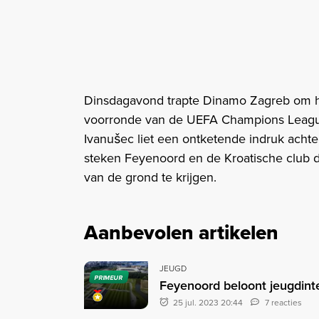
Dinsdagavond trapte Dinamo Zagreb om he
voorronde van de UEFA Champions League
Ivanušec liet een ontketende indruk achte
steken Feyenoord en de Kroatische club de
van de grond te krijgen.
Aanbevolen artikelen
JEUGD
PRIMEUR
Feyenoord beloont jeugdint
25 jul. 2023 20:44
7 reacties