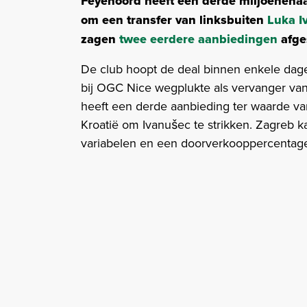
Feyenoord heeft een derde miljoenena
om een transfer van linksbuiten
Luka I
zagen
twee eerdere aanbiedingen
afge
De club hoopt de deal binnen enkele dag
bij OGC Nice wegplukte als vervanger va
heeft een derde aanbieding ter waarde va
Kroatië om Ivanušec te strikken. Zagreb 
variabelen en een doorverkooppercentag