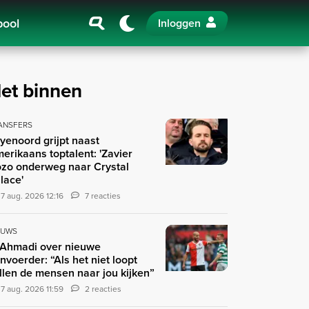
pool
Inloggen
et binnen
ANSFERS
yenoord grijpt naast
erikaans toptalent: 'Zavier
zo onderweg naar Crystal
lace'
7 aug. 2026 12:16
7 reacties
EUWS
 Ahmadi over nieuwe
nvoerder: “Als het niet loopt
llen de mensen naar jou kijken”
7 aug. 2026 11:59
2 reacties