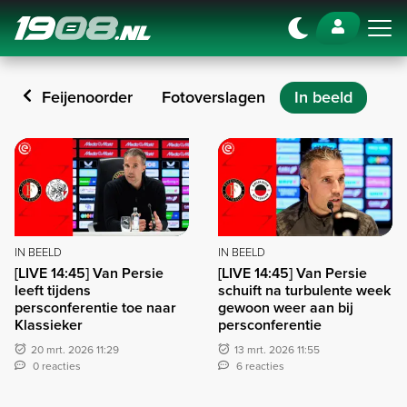
Navigation
De Feijenoorder
Fotoverslagen
In beeld
In beeld
IN BEELD
IN BEELD
[LIVE 14:45] Van Persie
[LIVE 14:45] Van Persie
leeft tijdens
schuift na turbulente week
persconferentie toe naar
gewoon weer aan bij
Klassieker
persconferentie
20 mrt. 2026 11:29
13 mrt. 2026 11:55
0 reacties
6 reacties