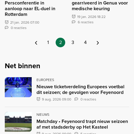
Persconferentie in
gearriveerd in Genua voor
aanloop naar EL-duel in
medische keuring
Rotterdam
19 jan. 2026 18:22
6 reacties
21 jan. 2026 07:00
0 reacties
‹
›
1
2
3
4
Net binnen
EUROPEES
Nieuwe ticketverdeling Europees voetbal
dit seizoen; de gevolgen voor Feyenoord
9 aug. 2026 09:00
0 reacties
NIEUWS
Matchday • Feyenoord trapt nieuw seizoen
af met stadsderby op Het Kasteel