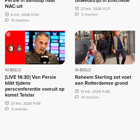
Persie in aanloop naar
uitwedstrijd in Enschede
NAC-uit
27 feb. 2026 11:27
3 reacties
6 mrt. 2026 11:30
10 reacties
IN BEELD
IN BEELD
[LIVE 14:30] Van Persie
Raheem Sterling zet voet
blikt tijdens
aan Rotterdamse grond
persconferentie vooruit op
13 feb. 2026 11:08
komst Telstar
61 reacties
20 feb. 2026 11:58
3 reacties