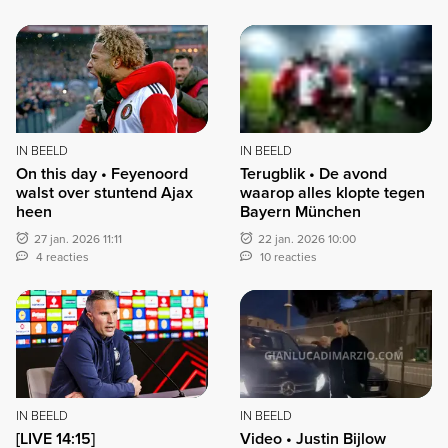
IN BEELD
IN BEELD
Terugblik • De avond
On this day • Feyenoord
waarop alles klopte tegen
walst over stuntend Ajax
Bayern München
heen
22 jan. 2026 10:00
27 jan. 2026 11:11
10 reacties
4 reacties
IN BEELD
IN BEELD
[LIVE 14:15]
Video • Justin Bijlow