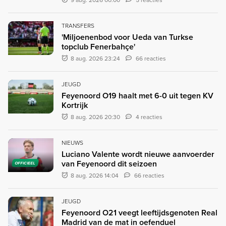
9 aug. 2026 00:00
5 reacties
TRANSFERS
'Miljoenenbod voor Ueda van Turkse
topclub Fenerbahçe'
8 aug. 2026 23:24
66 reacties
JEUGD
Feyenoord O19 haalt met 6-0 uit tegen KV
Kortrijk
8 aug. 2026 20:30
4 reacties
NIEUWS
Luciano Valente wordt nieuwe aanvoerder
van Feyenoord dit seizoen
OFFICIEEL
8 aug. 2026 14:04
66 reacties
JEUGD
Feyenoord O21 veegt leeftijdsgenoten Real
Madrid van de mat in oefenduel