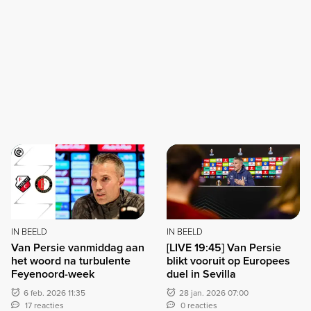
IN BEELD
IN BEELD
Van Persie vanmiddag aan
[LIVE 19:45] Van Persie
het woord na turbulente
blikt vooruit op Europees
Feyenoord-week
duel in Sevilla
6 feb. 2026 11:35
28 jan. 2026 07:00
17 reacties
0 reacties