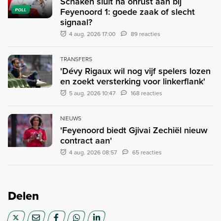
Schaken sluit na onrust aan bij
Feyenoord 1: goede zaak of slecht
POLL
signaal?
4 aug. 2026 17:00
89 reacties
TRANSFERS
'Dévy Rigaux wil nog vijf spelers lozen
en zoekt versterking voor linkerflank'
5 aug. 2026 10:47
168 reacties
NIEUWS
'Feyenoord biedt Gjivai Zechiël nieuw
contract aan'
4 aug. 2026 08:57
65 reacties
Delen