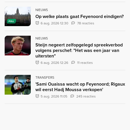
NIEUWS
Op welke plaats gaat Feyenoord eindigen?
POLL
6 aug. 2026 12:30
78 reacties
NIEUWS
Steijn negeert zelfopgelegd spreekverbod
volgens perschef: "Het was een jaar van
uitersten"
6 aug. 2026 12:26
11 reacties
TRANSFERS
'Sami Ouaissa wacht op Feyenoord; Rigaux
wil eerst Hadj Moussa verkopen'
5 aug. 2026 11:05
245 reacties