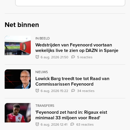
Net binnen
IN BEELD
Wedstrijden van Feyenoord voortaan
wekelijks live te zien op DAZN in Spanje
6 aug. 2026 21:50
5 reacties
NIEUWS
Lowick Barg treedt toe tot Raad van
Commissarissen Feyenoord
6 aug. 2026 15:22
34 reacties
TRANSFERS
'Feyenoord zet hard in: Rigaux eist
minimaal 33 miljoen voor Read'
6 aug. 2026 12:41
63 reacties