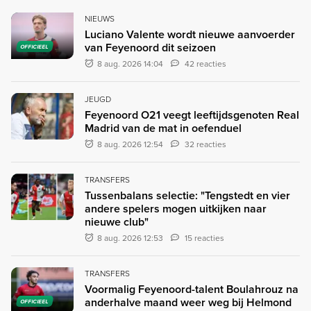
NIEUWS
Luciano Valente wordt nieuwe aanvoerder
van Feyenoord dit seizoen
OFFICIEEL
8 aug. 2026 14:04
42 reacties
JEUGD
Feyenoord O21 veegt leeftijdsgenoten Real
Madrid van de mat in oefenduel
8 aug. 2026 12:54
32 reacties
TRANSFERS
Tussenbalans selectie: "Tengstedt en vier
andere spelers mogen uitkijken naar
nieuwe club"
8 aug. 2026 12:53
15 reacties
TRANSFERS
Voormalig Feyenoord-talent Boulahrouz na
anderhalve maand weer weg bij Helmond
OFFICIEEL