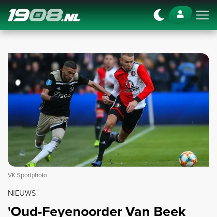
Navigation
VK Sportphoto
NIEUWS
'Oud-Feyenoorder Van Beek