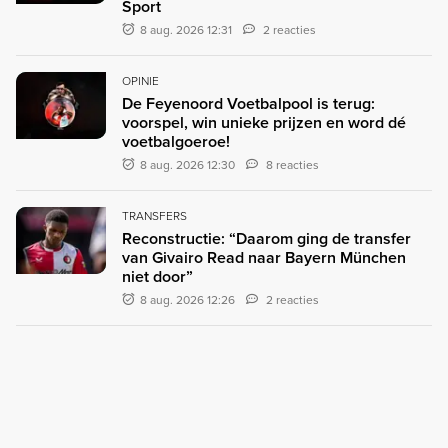
Sport
8 aug. 2026 12:31
2 reacties
OPINIE
De Feyenoord Voetbalpool is terug:
voorspel, win unieke prijzen en word dé
voetbalgoeroe!
8 aug. 2026 12:30
8 reacties
TRANSFERS
Reconstructie: “Daarom ging de transfer
van Givairo Read naar Bayern München
niet door”
8 aug. 2026 12:26
2 reacties