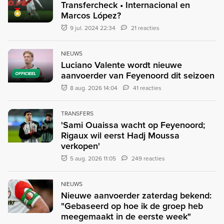
Transfercheck • Internacional en
Marcos López?
9 jul. 2024 22:34
21 reacties
NIEUWS
Luciano Valente wordt nieuwe
aanvoerder van Feyenoord dit seizoen
OFFICIEEL
8 aug. 2026 14:04
41 reacties
TRANSFERS
'Sami Ouaissa wacht op Feyenoord;
Rigaux wil eerst Hadj Moussa
verkopen'
5 aug. 2026 11:05
249 reacties
NIEUWS
Nieuwe aanvoerder zaterdag bekend:
"Gebaseerd op hoe ik de groep heb
meegemaakt in de eerste week"