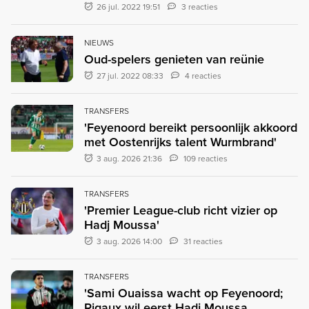
26 jul. 2022 19:51
3 reacties
NIEUWS
Oud-spelers genieten van reünie
27 jul. 2022 08:33
4 reacties
TRANSFERS
'Feyenoord bereikt persoonlijk akkoord
met Oostenrijks talent Wurmbrand'
3 aug. 2026 21:36
109 reacties
TRANSFERS
'Premier League-club richt vizier op
Hadj Moussa'
3 aug. 2026 14:00
31 reacties
TRANSFERS
'Sami Ouaissa wacht op Feyenoord;
Rigaux wil eerst Hadj Moussa