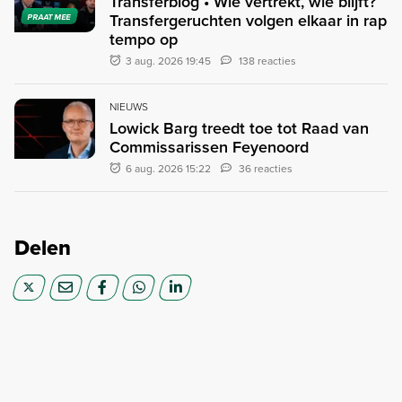
Transferblog • Wie vertrekt, wie blijft?
Transfergeruchten volgen elkaar in rap
PRAAT MEE
tempo op
3 aug. 2026 19:45
138 reacties
NIEUWS
Lowick Barg treedt toe tot Raad van
Commissarissen Feyenoord
6 aug. 2026 15:22
36 reacties
Delen