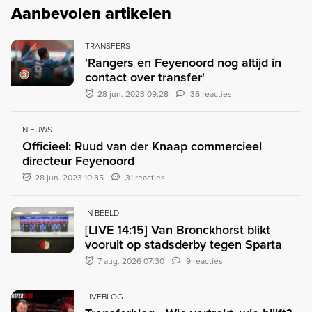
Aanbevolen artikelen
TRANSFERS
'Rangers en Feyenoord nog altijd in
contact over transfer'
28 jun. 2023 09:28
36 reacties
NIEUWS
Officieel: Ruud van der Knaap commercieel
directeur Feyenoord
28 jun. 2023 10:35
31 reacties
IN BEELD
[LIVE 14:15] Van Bronckhorst blikt
vooruit op stadsderby tegen Sparta
7 aug. 2026 07:30
9 reacties
LIVEBLOG