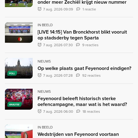
onder meer Zechiël krijgt nieuw nummer
7 aug. 2026 09:09
1 reactie
IN BEELD
[LIVE 14:15] Van Bronckhorst blikt vooruit
op stadsderby tegen Sparta
7 aug. 2026 07:30
9 reacties
NIEUWS
Op welke plaats gaat Feyenoord eindigen?
POLL
7 aug. 2026 07:28
92 reacties
NIEUWS
Feyenoord beleeft historisch sterke
oefencampagne, maar wat is het waard?
ANALYSE
7 aug. 2026 06:00
18 reacties
IN BEELD
Wedstrijden van Feyenoord voortaan