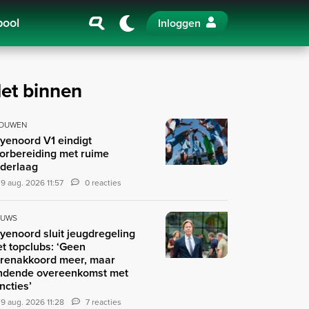
pool
Inloggen
et binnen
OUWEN
yenoord V1 eindigt
orbereiding met ruime
derlaag
9 aug. 2026 11:57
0 reacties
EUWS
yenoord sluit jeugdregeling
t topclubs: ‘Geen
renakkoord meer, maar
ndende overeenkomst met
ncties’
9 aug. 2026 11:28
7 reacties