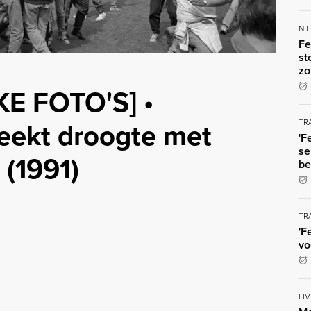
NI
Fe
st
zo
KE FOTO'S] •
eekt droogte met
TR
'F
se
(1991)
be
TR
'F
vo
LI