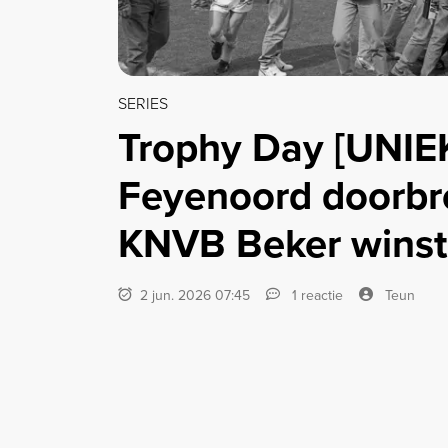
SERIES
Trophy Day [UNIE
Feyenoord doorbr
KNVB Beker winst 
2 jun. 2026 07:45
1 reactie
Teun