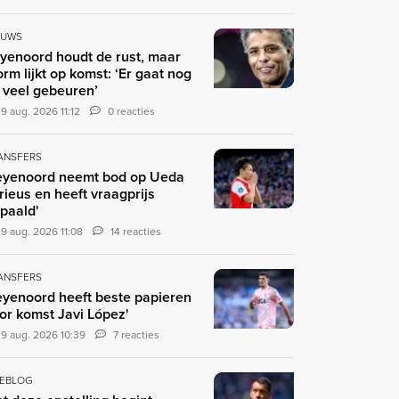
EUWS
yenoord houdt de rust, maar
orm lijkt op komst: ‘Er gaat nog
 veel gebeuren’
9 aug. 2026 11:12
0 reacties
ANSFERS
eyenoord neemt bod op Ueda
rieus en heeft vraagprijs
paald'
9 aug. 2026 11:08
14 reacties
ANSFERS
eyenoord heeft beste papieren
or komst Javi López'
9 aug. 2026 10:39
7 reacties
VEBLOG