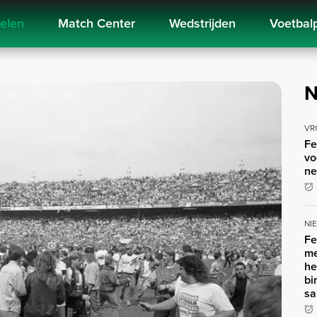
kelen
Match Center
Wedstrijden
Voetbal
N
VR
Fe
vo
ne
NI
Fe
me
he
bi
sa