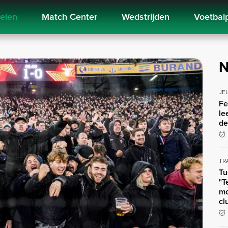
kelen
Match Center
Wedstrijden
Voetbal
N
JE
Fe
le
de
TR
Tu
"T
mo
cl