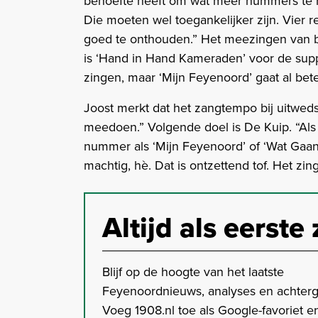
behoefte heeft om wat meer nummers te he
Die moeten wel toegankelijker zijn. Vier re
goed te onthouden.” Het meezingen van be
is ‘Hand in Hand Kameraden’ voor de supp
zingen, maar ‘Mijn Feyenoord’ gaat al bete
Joost merkt dat het zangtempo bij uitweds
meedoen.” Volgende doel is De Kuip. “Als j
nummer als ‘Mijn Feyenoord’ of ‘Wat Gaan 
machtig, hè. Dat is ontzettend tof. Het zin
Altijd als eerste 
Blijf op de hoogte van het laatste
Feyenoordnieuws, analyses en achter
Voeg 1908.nl toe als Google-favoriet en