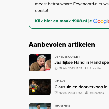
meest betrouwbare Feyenoord-nieuws s
eerste!
Klik hier en maak 1908.nl je
Aanbevolen artikelen
DE FEIJENOORDER
Jaarlijkse Hand in Hand spe
15 feb. 2023 18:28
1 reactie
NIEUWS
Clausule en doorverkoop in
16 feb. 2023 10:54
19 reacties
TRANSFERS