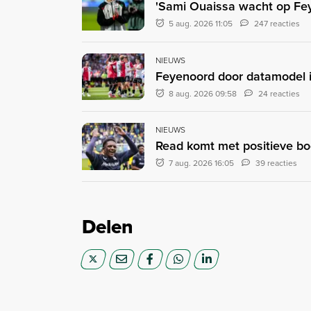
'Sami Ouaissa wacht op Fey
5 aug. 2026 11:05
247 reacties
NIEUWS
Feyenoord door datamodel i
8 aug. 2026 09:58
24 reacties
NIEUWS
Read komt met positieve bood
7 aug. 2026 16:05
39 reacties
Delen