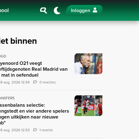
pool
Inloggen
et binnen
UGD
yenoord O21 veegt
eftijdsgenoten Real Madrid van
 mat in oefenduel
8 aug. 2026 12:54
0 reacties
ANSFERS
ssenbalans selectie:
engstedt en vier andere spelers
gen uitkijken naar nieuwe
ub"
8 aug. 2026 12:53
1 reactie