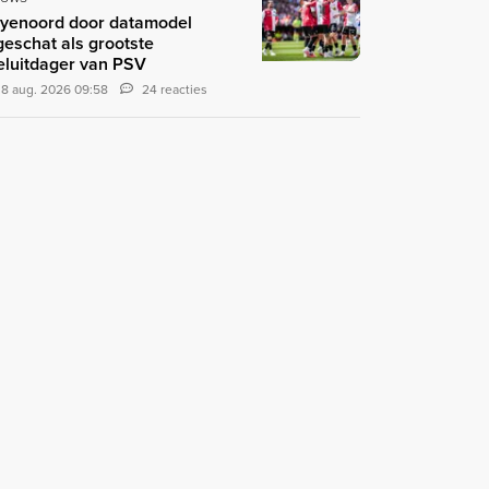
yenoord door datamodel
geschat als grootste
teluitdager van PSV
8 aug. 2026 09:58
24 reacties