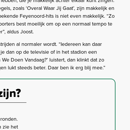
bben, die je makkelijk achter elkaar kunt zingen.
gels, zoals ‘Overal Waar Jij Gaat’, zijn makkelijk en
kende Feyenoord-hits is niet even makkelijk. “Zo
orters best moeilijk om op een normaal tempo te
r”, aldus Joost.
trijden al normaler wordt. “Iedereen kan daar
e dan op de televisie of in het stadion een
We Doen Vandaag?’ luistert, dan klinkt dat zo
gen lukt steeds beter. Daar ben ik erg blij mee.”
zijn?
gronden.
 zie het