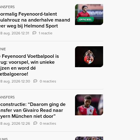
ANSFERS
ormalig Feyenoord-talent
ulahrouz na anderhalve maand
OFFICIEEL
er weg bij Helmond Sport
8 aug. 2026 12:31
1 reactie
INIE
 Feyenoord Voetbalpool is
rug: voorspel, win unieke
ijzen en word dé
etbalgoeroe!
8 aug. 2026 12:30
0 reacties
ANSFERS
constructie: “Daarom ging de
ansfer van Givairo Read naar
yern München niet door”
8 aug. 2026 12:26
0 reacties
EUWS