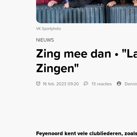
VK Sportphoto
NIEUWS
Zing mee dan • "L
Zingen"
16 feb. 2023 09:20
13 reacties
Denni
Feyenoord kent vele clubliederen, zoal