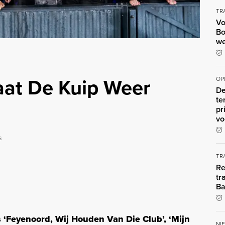
TR
Vo
Bo
we
aat De Kuip Weer
OP
De
te
pr
vo
s
TR
Re
tr
Ba
s ‘Feyenoord, Wij Houden Van Die Club’, ‘Mijn
NI