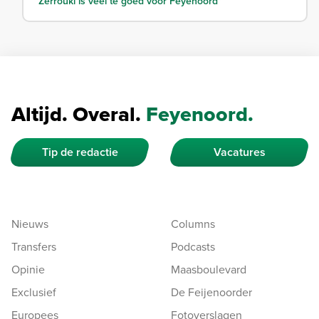
"Zerrouki is veel te goed voor Feyenoord"
Altijd. Overal.
Feyenoord.
Tip de redactie
Vacatures
Nieuws
Columns
Transfers
Podcasts
Opinie
Maasboulevard
Exclusief
De Feijenoorder
Europees
Fotoverslagen