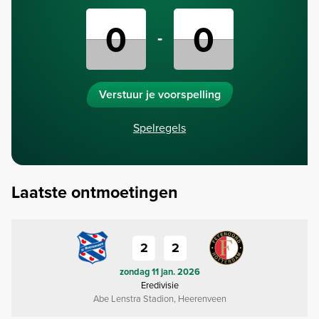
-
Verstuur je voorspelling
Spelregels
Laatste ontmoetingen
2
2
zondag 11 jan. 2026
Eredivisie
Abe Lenstra Stadion, Heerenveen