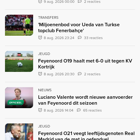
9 aug. 2026 00:00
2 reacties
TRANSFERS
'Miljoenenbod voor Ueda van Turkse
topclub Fenerbahçe'
8 aug. 2026 23:24
33 reacties
JEUGD
Feyenoord O19 haalt met 6-0 uit tegen KV
Kortrijk
8 aug. 2026 20:30
2 reacties
NIEUWS
Luciano Valente wordt nieuwe aanvoerder
van Feyenoord dit seizoen
OFFICIEEL
8 aug. 2026 14:04
65 reacties
JEUGD
Feyenoord O21 veegt leeftijdsgenoten Real
Madrid van de mat in oefenduel