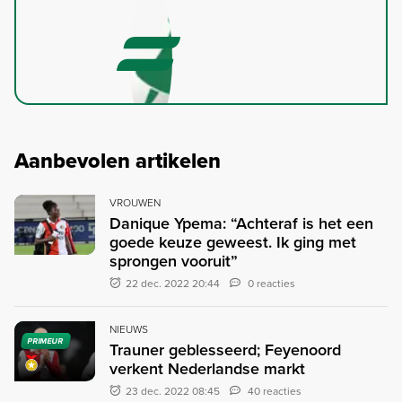
Aanbevolen artikelen
VROUWEN
Danique Ypema: “Achteraf is het een
goede keuze geweest. Ik ging met
sprongen vooruit”
22 dec. 2022 20:44
0 reacties
NIEUWS
PRIMEUR
Trauner geblesseerd; Feyenoord
verkent Nederlandse markt
23 dec. 2022 08:45
40 reacties