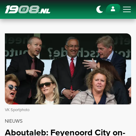
Navigation
VK Sportphoto
NIEUWS
Aboutaleb: Feyenoord City on-