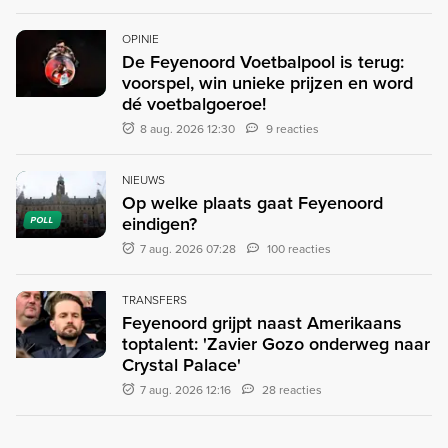
OPINIE
De Feyenoord Voetbalpool is terug:
voorspel, win unieke prijzen en word
dé voetbalgoeroe!
8 aug. 2026 12:30
9 reacties
NIEUWS
Op welke plaats gaat Feyenoord
eindigen?
POLL
7 aug. 2026 07:28
100 reacties
TRANSFERS
Feyenoord grijpt naast Amerikaans
toptalent: 'Zavier Gozo onderweg naar
Crystal Palace'
7 aug. 2026 12:16
28 reacties