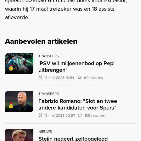
speelde Azarkan 64 officiële duels voor Excelsior,
waarin hij 17 maal trefzeker was en 18 assists
afleverde.
Aanbevolen artikelen
TRANSFERS
'PSV wil miljoenenbod op Pepi
uitbrengen'
18 mei 2023 18:54
60 reacties
TRANSFERS
Fabrizio Romano: "Slot en twee
andere kandidaten voor Spurs"
18 mei 2023 20:57
105 reacties
NIEUWS
Steijn negeert zelfopgelegd