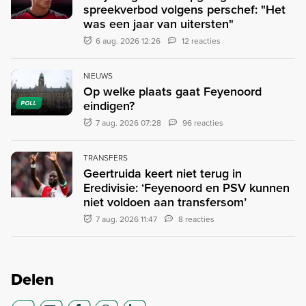
spreekverbod volgens perschef: "Het
was een jaar van uitersten"
6 aug. 2026 12:26
12 reacties
NIEUWS
Op welke plaats gaat Feyenoord
eindigen?
POLL
7 aug. 2026 07:28
96 reacties
TRANSFERS
Geertruida keert niet terug in
Eredivisie: ‘Feyenoord en PSV kunnen
niet voldoen aan transfersom’
7 aug. 2026 11:47
8 reacties
Delen