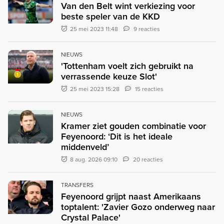
Van den Belt wint verkiezing voor
beste speler van de KKD
25 mei 2023 11:48
9 reacties
NIEUWS
'Tottenham voelt zich gebruikt na
verrassende keuze Slot'
25 mei 2023 15:28
15 reacties
NIEUWS
Kramer ziet gouden combinatie voor
Feyenoord: ‘Dit is het ideale
middenveld’
8 aug. 2026 09:10
20 reacties
TRANSFERS
Feyenoord grijpt naast Amerikaans
toptalent: 'Zavier Gozo onderweg naar
Crystal Palace'