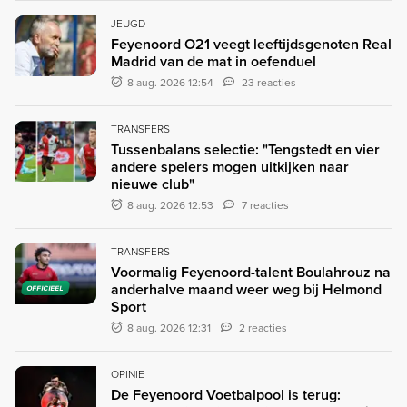
JEUGD
Feyenoord O21 veegt leeftijdsgenoten Real
Madrid van de mat in oefenduel
8 aug. 2026 12:54
23 reacties
TRANSFERS
Tussenbalans selectie: "Tengstedt en vier
andere spelers mogen uitkijken naar
nieuwe club"
8 aug. 2026 12:53
7 reacties
TRANSFERS
Voormalig Feyenoord-talent Boulahrouz na
anderhalve maand weer weg bij Helmond
OFFICIEEL
Sport
8 aug. 2026 12:31
2 reacties
OPINIE
De Feyenoord Voetbalpool is terug: