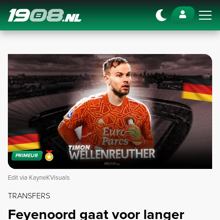
Navigation
PRIMEUR
Edit via KayneKVisuals
TRANSFERS
Feyenoord gaat voor langer