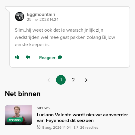
Eggmountain
25 mei 2023 14:24
Slim..hij weet ook dat ie waarschijnlijk zijn
wedstrijden wel mee gaat pakken zolang Bijlow
eerste keeper is.
Reageer
‹
›
1
2
Net binnen
NIEUWS
Luciano Valente wordt nieuwe aanvoerder
van Feyenoord dit seizoen
OFFICIEEL
8 aug. 2026 14:04
26 reacties