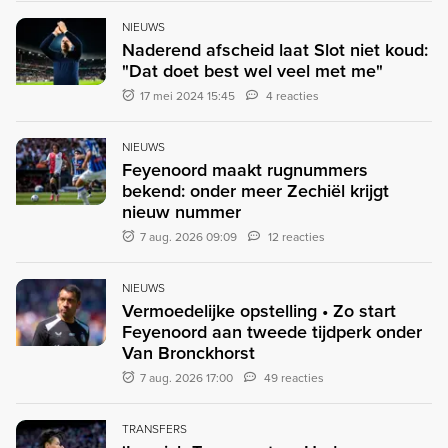
NIEUWS
Naderend afscheid laat Slot niet koud:
"Dat doet best wel veel met me"
17 mei 2024 15:45
4 reacties
NIEUWS
Feyenoord maakt rugnummers
bekend: onder meer Zechiël krijgt
nieuw nummer
7 aug. 2026 09:09
12 reacties
NIEUWS
Vermoedelijke opstelling • Zo start
Feyenoord aan tweede tijdperk onder
Van Bronckhorst
7 aug. 2026 17:00
49 reacties
TRANSFERS