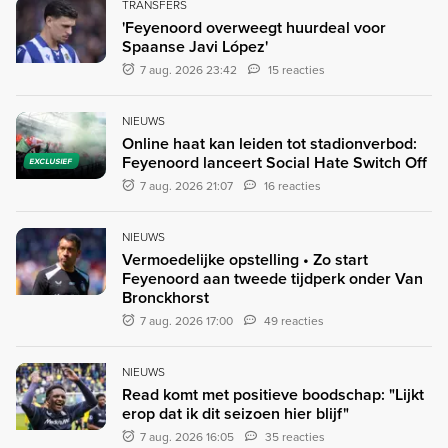
TRANSFERS
'Feyenoord overweegt huurdeal voor
Spaanse Javi López'
7 aug. 2026 23:42
15 reacties
NIEUWS
Online haat kan leiden tot stadionverbod:
Feyenoord lanceert Social Hate Switch Off
EXCLUSIEF
7 aug. 2026 21:07
16 reacties
NIEUWS
Vermoedelijke opstelling • Zo start
Feyenoord aan tweede tijdperk onder Van
Bronckhorst
7 aug. 2026 17:00
49 reacties
NIEUWS
Read komt met positieve boodschap: "Lijkt
erop dat ik dit seizoen hier blijf"
7 aug. 2026 16:05
35 reacties