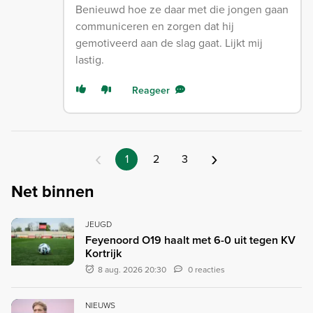
Benieuwd hoe ze daar met die jongen gaan
communiceren en zorgen dat hij
gemotiveerd aan de slag gaat. Lijkt mij
lastig.
Reageer
‹
›
1
2
3
Net binnen
JEUGD
Feyenoord O19 haalt met 6-0 uit tegen KV
Kortrijk
8 aug. 2026 20:30
0 reacties
NIEUWS