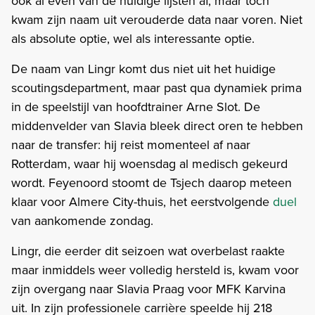
ook al even van de huidige lijsten af, maar toch
kwam zijn naam uit verouderde data naar voren. Niet
als absolute optie, wel als interessante optie.
De naam van Lingr komt dus niet uit het huidige
scoutingsdepartment, maar past qua dynamiek prima
in de speelstijl van hoofdtrainer Arne Slot. De
middenvelder van Slavia bleek direct oren te hebben
naar de transfer: hij reist momenteel af naar
Rotterdam, waar hij woensdag al medisch gekeurd
wordt. Feyenoord stoomt de Tsjech daarop meteen
klaar voor Almere City-thuis, het eerstvolgende
duel
van aankomende zondag.
Lingr, die eerder dit seizoen wat overbelast raakte
maar inmiddels weer volledig hersteld is, kwam voor
zijn overgang naar Slavia Praag voor MFK Karvina
uit. In zijn professionele carrière speelde hij 218