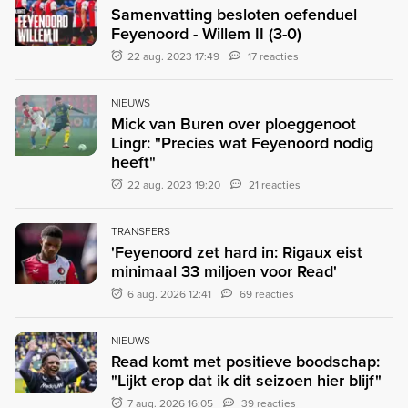
Samenvatting besloten oefenduel
Feyenoord - Willem II (3-0)
22 aug. 2023 17:49
17 reacties
NIEUWS
Mick van Buren over ploeggenoot
Lingr: "Precies wat Feyenoord nodig
heeft"
22 aug. 2023 19:20
21 reacties
TRANSFERS
'Feyenoord zet hard in: Rigaux eist
minimaal 33 miljoen voor Read'
6 aug. 2026 12:41
69 reacties
NIEUWS
Read komt met positieve boodschap:
"Lijkt erop dat ik dit seizoen hier blijf"
7 aug. 2026 16:05
39 reacties