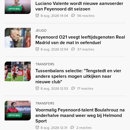
Luciano Valente wordt nieuwe aanvoerder
van Feyenoord dit seizoen
OFFICIEEL
8 aug. 2026 14:04
56 reacties
JEUGD
Feyenoord O21 veegt leeftijdsgenoten Real
Madrid van de mat in oefenduel
8 aug. 2026 12:54
37 reacties
TRANSFERS
Tussenbalans selectie: "Tengstedt en vier
andere spelers mogen uitkijken naar
nieuwe club"
8 aug. 2026 12:53
17 reacties
TRANSFERS
Voormalig Feyenoord-talent Boulahrouz na
anderhalve maand weer weg bij Helmond
OFFICIEEL
Sport
8 aug. 2026 12:31
2 reacties