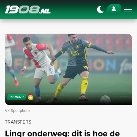
Navigation
PRIMEUR
VK Sportphoto
TRANSFERS
Lingr onderweg: dit is hoe de