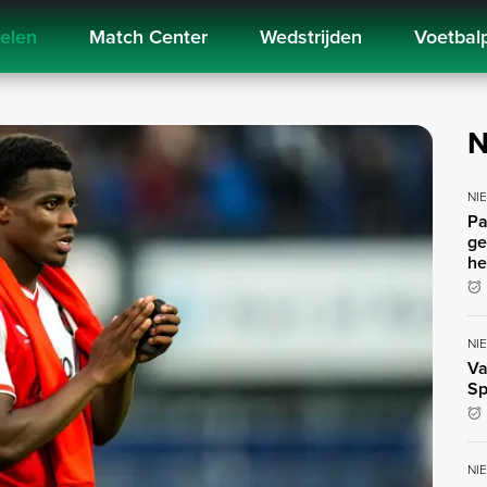
kelen
Match Center
Wedstrijden
Voetbal
N
NI
Pa
ge
he
NI
Va
Sp
NI