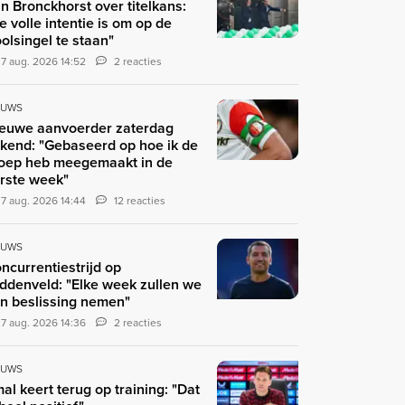
n Bronckhorst over titelkans:
e volle intentie is om op de
olsingel te staan"
7 aug. 2026 14:52
2 reacties
EUWS
euwe aanvoerder zaterdag
kend: "Gebaseerd op hoe ik de
oep heb meegemaakt in de
rste week"
7 aug. 2026 14:44
12 reacties
EUWS
ncurrentiestrijd op
ddenveld: "Elke week zullen we
n beslissing nemen"
7 aug. 2026 14:36
2 reacties
EUWS
al keert terug op training: "Dat