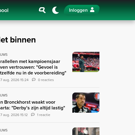
pool
Inloggen
et binnen
EUWS
rallellen met kampioensjaar
ven vertrouwen: "Gevoel is
tzelfde nu in de voorbereiding"
7 aug. 2026 15:24
0 reacties
EUWS
n Bronckhorst waakt voor
arta: "Derby’s zijn altijd lastig"
7 aug. 2026 15:12
1 reactie
EUWS