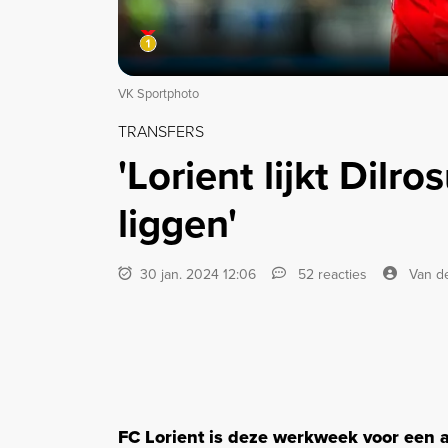
VK Sportphoto
TRANSFERS
'Lorient lijkt Dilro
liggen'
30 jan. 2024 12:06
52 reacties
Van de
FC Lorient is deze werkweek voor een 