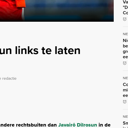
Va
"D
Co
NI
Ni
sun links te laten
be
gr
ee
NI
 redactie
Co
mi
ee
NI
Sm
andere rechtsbuiten dan
Javairô Dilrosun
in de