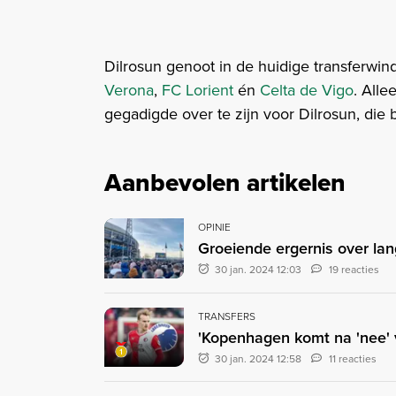
Dilrosun genoot in de huidige transferwi
Verona
,
FC Lorient
én
Celta de Vigo
. Alle
gegadigde over te zijn voor Dilrosun, die
Aanbevolen artikelen
OPINIE
Groeiende ergernis over lan
30 jan. 2024 12:03
19 reacties
TRANSFERS
'Kopenhagen komt na 'nee' 
30 jan. 2024 12:58
11 reacties