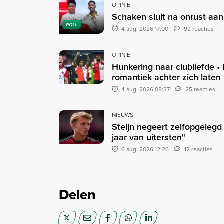
OPINIE
Schaken sluit na onrust aan
POLL
4 aug. 2026 17:00
92 reacties
OPINIE
Hunkering naar clubliefde •
romantiek achter zich laten
4 aug. 2026 08:37
25 reacties
NIEUWS
Steijn negeert zelfopgeleg
jaar van uitersten"
6 aug. 2026 12:26
12 reacties
Delen