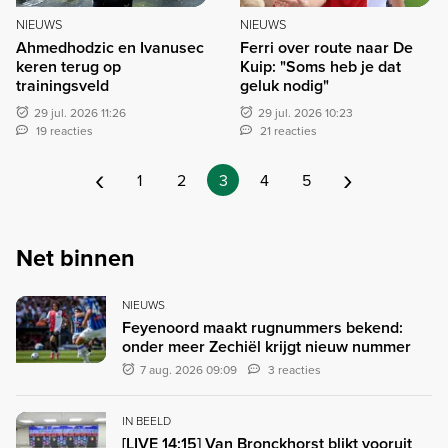
NIEUWS
NIEUWS
Ahmedhodzic en Ivanusec
Ferri over route naar De
keren terug op
Kuip: "Soms heb je dat
trainingsveld
geluk nodig"
29 jul. 2026 11:26
29 jul. 2026 10:23
19 reacties
21 reacties
‹
›
1
2
3
4
5
Net binnen
NIEUWS
Feyenoord maakt rugnummers bekend:
onder meer Zechiël krijgt nieuw nummer
7 aug. 2026 09:09
3 reacties
IN BEELD
[LIVE 14:15] Van Bronckhorst blikt vooruit