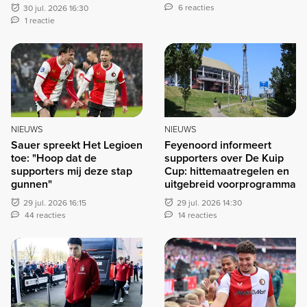
6 reacties
30 jul. 2026 16:30
1 reactie
NIEUWS
NIEUWS
Sauer spreekt Het Legioen
Feyenoord informeert
toe: "Hoop dat de
supporters over De Kuip
supporters mij deze stap
Cup: hittemaatregelen en
gunnen"
uitgebreid voorprogramma
29 jul. 2026 16:15
29 jul. 2026 14:30
44 reacties
14 reacties