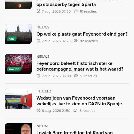
op stadsderby tegen Sparta
7 aug. 2026 07:30
10 reacties
NIEUWS
Op welke plaats gaat Feyenoord eindigen?
POLL
7 aug. 2026 07:28
92 reacties
NIEUWS
Feyenoord beleeft historisch sterke
oefencampagne, maar wat is het waard?
ANALYSE
7 aug. 2026 06:00
18 reacties
IN BEELD
Wedstrijden van Feyenoord voortaan
wekelijks live te zien op DAZN in Spanje
6 aug. 2026 21:50
5 reacties
NIEUWS
Lowick Barg treedt toe tot Raad van