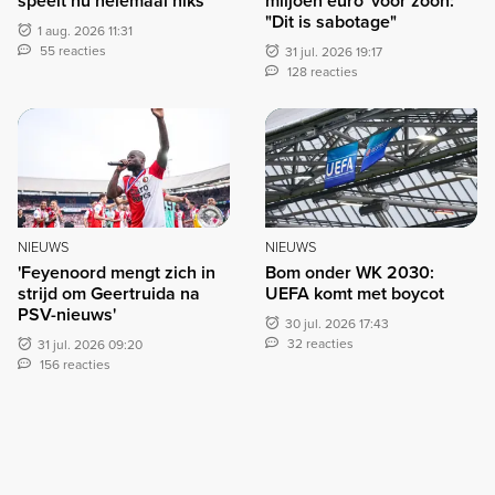
speelt nu helemaal niks"
miljoen euro' voor zoon:
"Dit is sabotage"
1 aug. 2026 11:31
55 reacties
31 jul. 2026 19:17
128 reacties
NIEUWS
NIEUWS
'Feyenoord mengt zich in
Bom onder WK 2030:
strijd om Geertruida na
UEFA komt met boycot
PSV-nieuws'
30 jul. 2026 17:43
32 reacties
31 jul. 2026 09:20
156 reacties