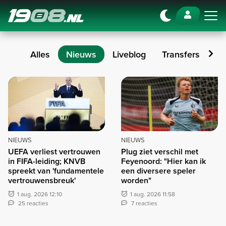
Navigation
Alles
Nieuws
Liveblog
Transfers
Op
Nieuws
NIEUWS
NIEUWS
UEFA verliest vertrouwen
Plug ziet verschil met
in FIFA-leiding; KNVB
Feyenoord: "Hier kan ik
spreekt van 'fundamentele
een diversere speler
vertrouwensbreuk'
worden"
1 aug. 2026 12:10
1 aug. 2026 11:58
25 reacties
7 reacties