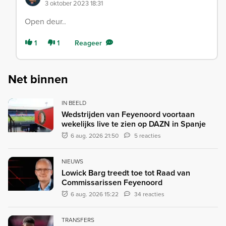
3 oktober 2023 18:31
Open deur..
1
1
Reageer
Net binnen
IN BEELD
Wedstrijden van Feyenoord voortaan
wekelijks live te zien op DAZN in Spanje
6 aug. 2026 21:50
5 reacties
NIEUWS
Lowick Barg treedt toe tot Raad van
Commissarissen Feyenoord
6 aug. 2026 15:22
34 reacties
TRANSFERS