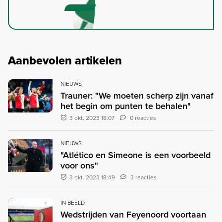
Aanbevolen artikelen
NIEUWS
Trauner: "We moeten scherp zijn vanaf
het begin om punten te behalen"
3 okt. 2023 18:07
0 reacties
NIEUWS
"Atlético en Simeone is een voorbeeld
voor ons"
3 okt. 2023 18:49
3 reacties
IN BEELD
Wedstrijden van Feyenoord voortaan