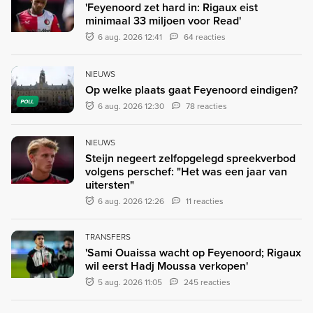
'Feyenoord zet hard in: Rigaux eist
minimaal 33 miljoen voor Read'
6 aug. 2026 12:41
64 reacties
NIEUWS
Op welke plaats gaat Feyenoord eindigen?
POLL
6 aug. 2026 12:30
78 reacties
NIEUWS
Steijn negeert zelfopgelegd spreekverbod
volgens perschef: "Het was een jaar van
uitersten"
6 aug. 2026 12:26
11 reacties
TRANSFERS
'Sami Ouaissa wacht op Feyenoord; Rigaux
wil eerst Hadj Moussa verkopen'
5 aug. 2026 11:05
245 reacties