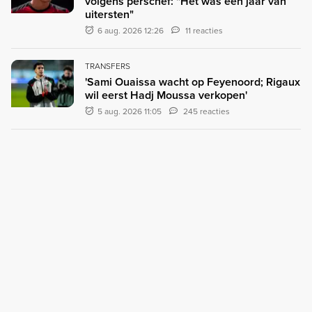
volgens perschef: "Het was een jaar van
uitersten"
6 aug. 2026 12:26
11 reacties
TRANSFERS
'Sami Ouaissa wacht op Feyenoord; Rigaux
wil eerst Hadj Moussa verkopen'
5 aug. 2026 11:05
245 reacties