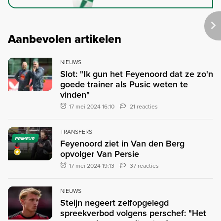
Aanbevolen artikelen
NIEUWS
Slot: "Ik gun het Feyenoord dat ze zo'n
goede trainer als Pusic weten te
vinden"
17 mei 2024 16:10
21 reacties
TRANSFERS
PRIMEUR
Feyenoord ziet in Van den Berg
opvolger Van Persie
17 mei 2024 19:13
37 reacties
NIEUWS
Steijn negeert zelfopgelegd
spreekverbod volgens perschef: "Het