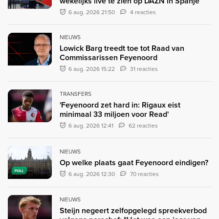
wekelijks live te zien op DAZN in Spanje
6 aug. 2026 21:50
4 reacties
NIEUWS
Lowick Barg treedt toe tot Raad van
Commissarissen Feyenoord
6 aug. 2026 15:22
31 reacties
TRANSFERS
'Feyenoord zet hard in: Rigaux eist
minimaal 33 miljoen voor Read'
6 aug. 2026 12:41
62 reacties
NIEUWS
Op welke plaats gaat Feyenoord eindigen?
POLL
6 aug. 2026 12:30
70 reacties
NIEUWS
Steijn negeert zelfopgelegd spreekverbod