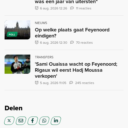
was een jaar van uitersten"
6 aug. 2026 12:26
11 reacties
NIEUWS
Op welke plaats gaat Feyenoord
eindigen?
POLL
6 aug. 2026 12:30
70 reacties
TRANSFERS
'Sami Ouaissa wacht op Feyenoord;
Rigaux wil eerst Hadj Moussa
verkopen'
5 aug. 2026 11:05
245 reacties
Delen