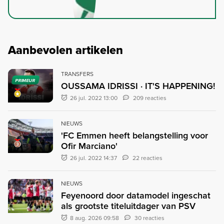
Aanbevolen artikelen
TRANSFERS
PRIMEUR
OUSSAMA IDRISSI · IT'S HAPPENING!
26 jul. 2022 13:00
209 reacties
NIEUWS
'FC Emmen heeft belangstelling voor
Ofir Marciano'
26 jul. 2022 14:37
22 reacties
NIEUWS
Feyenoord door datamodel ingeschat
als grootste titeluitdager van PSV
8 aug. 2026 09:58
30 reacties