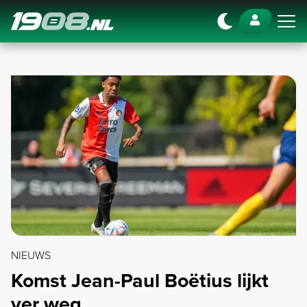
Navigation
NIEUWS
Komst Jean-Paul Boëtius lijkt
ver weg