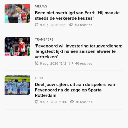
NIEUWS
Been niet overtuigd van Ferri: ‘Hij maakte
steeds de verkeerde keuzes"
9 aug. 2026 15:21
53 reacties
TRANSFERS
'Feyenoord wil investering terugverdienen:
Tengstedt lijkt na één seizoen alweer te
vertrekken'
9 aug. 2026 15:12
46 reacties
OPINIE
Deel jouw cijfers uit aan de spelers van
Feyenoord na de zege op Sparta
Rotterdam
9 aug. 2026 15:06
18 reacties