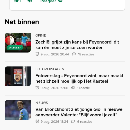
1
Reageer
Net binnen
OPINIE
Zechiël grijpt zijn kans bij Feyenoord: dit
kan én moet zijn seizoen worden
EXCLUSIEF
9 aug. 2026 20:44
18 reacties
FOTOVERSLAGEN
Fotoverslag • Feyenoord wint, maar maakt
het zichzelf moeilijk op Het Kasteel
9 aug. 2026 19:08
1 reactie
NIEUWS
Van Bronckhorst ziet 'jonge Gio' in nieuwe
aanvoerder Valente: "Blijf vooral jezelf"
9 aug. 2026 18:24
6 reacties