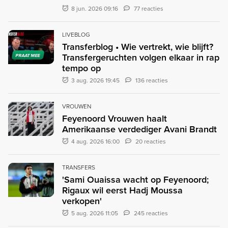
8 jun. 2026 09:16
77 reacties
LIVEBLOG
Transferblog • Wie vertrekt, wie blijft?
Transfergeruchten volgen elkaar in rap
PRAAT MEE
tempo op
3 aug. 2026 19:45
136 reacties
VROUWEN
Feyenoord Vrouwen haalt
Amerikaanse verdediger Avani Brandt
4 aug. 2026 16:00
20 reacties
TRANSFERS
'Sami Ouaissa wacht op Feyenoord;
Rigaux wil eerst Hadj Moussa
verkopen'
5 aug. 2026 11:05
245 reacties