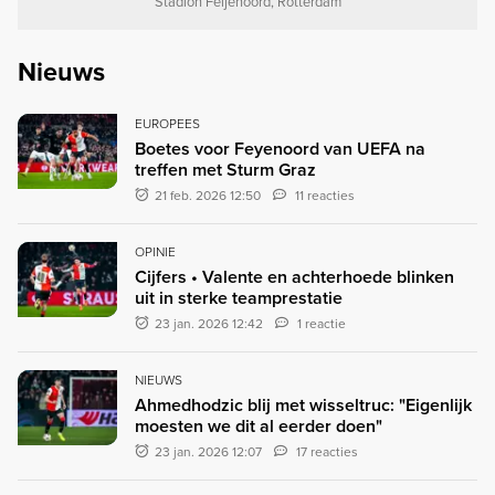
Stadion Feijenoord, Rotterdam
Nieuws
EUROPEES
Boetes voor Feyenoord van UEFA na
treffen met Sturm Graz
21 feb. 2026 12:50
11 reacties
OPINIE
Cijfers • Valente en achterhoede blinken
uit in sterke teamprestatie
23 jan. 2026 12:42
1 reactie
NIEUWS
Ahmedhodzic blij met wisseltruc: "Eigenlijk
moesten we dit al eerder doen"
23 jan. 2026 12:07
17 reacties