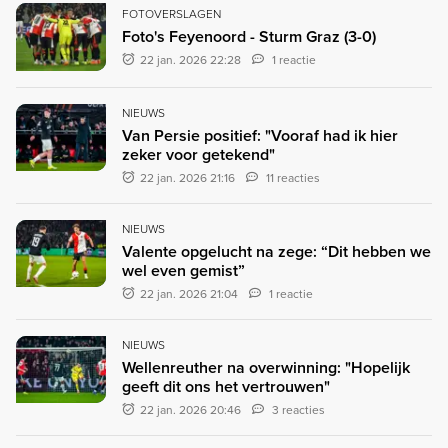
FOTOVERSLAGEN
Foto's Feyenoord - Sturm Graz (3-0)
22 jan. 2026 22:28
1 reactie
NIEUWS
Van Persie positief: "Vooraf had ik hier
zeker voor getekend"
22 jan. 2026 21:16
11 reacties
NIEUWS
Valente opgelucht na zege: “Dit hebben we
wel even gemist”
22 jan. 2026 21:04
1 reactie
NIEUWS
Wellenreuther na overwinning: "Hopelijk
geeft dit ons het vertrouwen"
22 jan. 2026 20:46
3 reacties