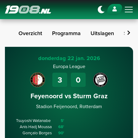
Navigation
Overzicht
Programma
Uitslagen
Stan
donderdag 22 jan. 2026
Europa League
3
0
Feyenoord vs Sturm Graz
Stadion Feijenoord, Rotterdam
Tsuyoshi Watanabe
5'
Anis Hadj Moussa
68'
Gonçalo Borges
90'