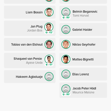
Belmin Beganovic
Liam Bossin
Tomi Horvat
80’
Jan Plug
Gabriel Haider
Jordan Bos
62’
Tobias van den Elshout
Niklas Geyrhofer
Shaqueel van Persie
Matteo Bignetti
Ayase Ueda
61’
Elias Lorenz
Hakeem Agboluaje
Jacob Peter Hödl
Maurice Malone
80’