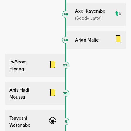
Axel Kayombo
58
Seedy Jatta
Arjan Malic
39
In-Beom
37
Hwang
Anis Hadj
30
Moussa
Tsuyoshi
5
Watanabe