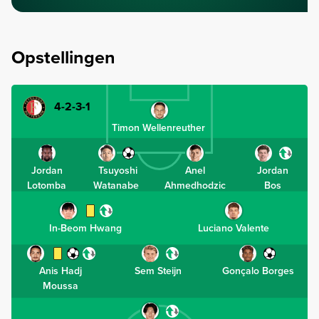
Opstellingen
4-2-3-1
Timon Wellenreuther
Jordan
Tsuyoshi
Anel
Jordan
Lotomba
Watanabe
Ahmedhodzic
Bos
In-Beom Hwang
Luciano Valente
Anis Hadj
Sem Steijn
Gonçalo Borges
Moussa