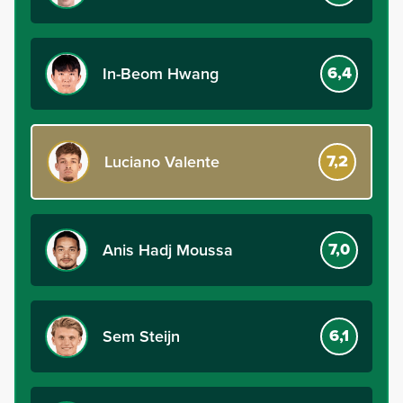
6,4
In-Beom Hwang
7,2
Luciano Valente
7,0
Anis Hadj Moussa
6,1
Sem Steijn