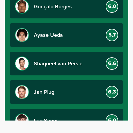
6,0
Gonçalo Borges
5,7
Ayase Ueda
6,6
Shaqueel van Persie
6,3
Jan Plug
6,0
Leo Sauer