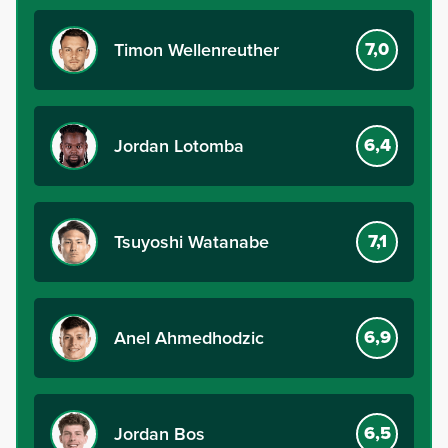
7,0
Timon Wellenreuther
6,4
Jordan Lotomba
7,1
Tsuyoshi Watanabe
6,9
Anel Ahmedhodzic
6,5
Jordan Bos