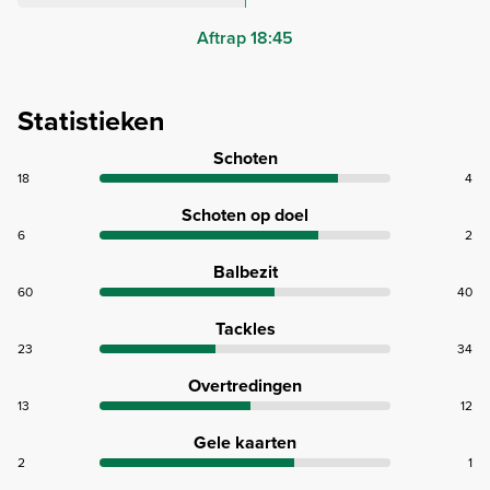
Aftrap 18:45
Statistieken
Schoten
18
4
Schoten op doel
6
2
Balbezit
60
40
Tackles
23
34
Overtredingen
13
12
Gele kaarten
2
1