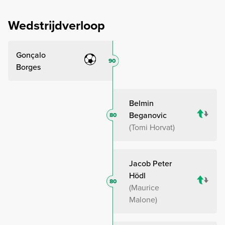
Wedstrijdverloop
Gonçalo
90
Borges
Belmin
Beganovic
80
Tomi Horvat
Jacob Peter
Hödl
80
Maurice
Malone