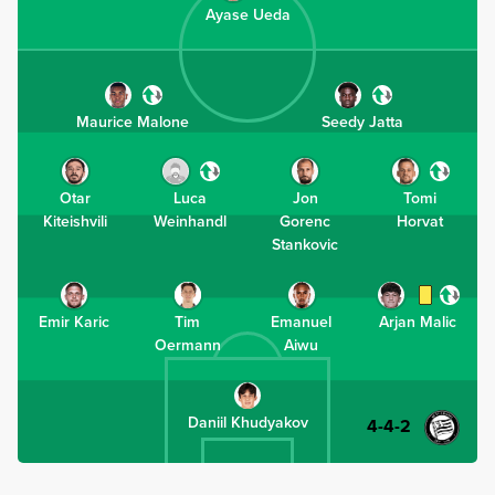
Ayase Ueda
Maurice Malone
Seedy Jatta
Otar
Luca
Jon
Tomi
Kiteishvili
Weinhandl
Gorenc
Horvat
Stankovic
Emir Karic
Tim
Emanuel
Arjan Malic
Oermann
Aiwu
Daniil Khudyakov
4-4-2