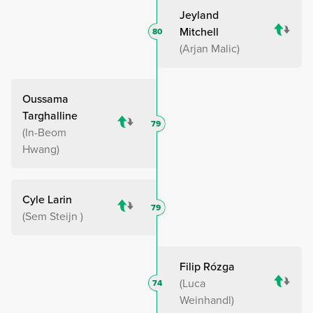
Jeyland
Mitchell
80
Arjan Malic
Oussama
Targhalline
79
In-Beom
Hwang
Cyle Larin
79
Sem Steijn
Filip Rózga
Luca
74
Weinhandl