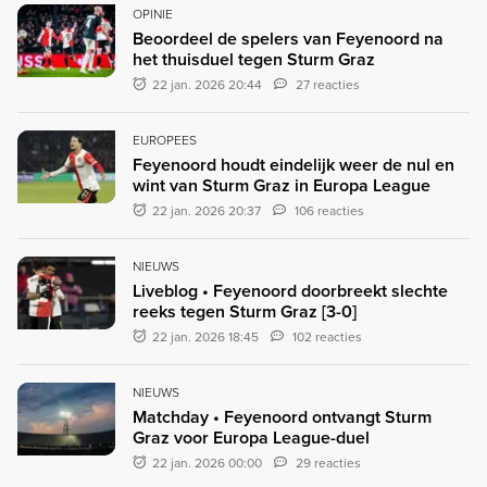
OPINIE
Beoordeel de spelers van Feyenoord na
het thuisduel tegen Sturm Graz
22 jan. 2026 20:44
27 reacties
EUROPEES
Feyenoord houdt eindelijk weer de nul en
wint van Sturm Graz in Europa League
22 jan. 2026 20:37
106 reacties
NIEUWS
Liveblog • Feyenoord doorbreekt slechte
reeks tegen Sturm Graz [3-0]
22 jan. 2026 18:45
102 reacties
NIEUWS
Matchday • Feyenoord ontvangt Sturm
Graz voor Europa League-duel
22 jan. 2026 00:00
29 reacties