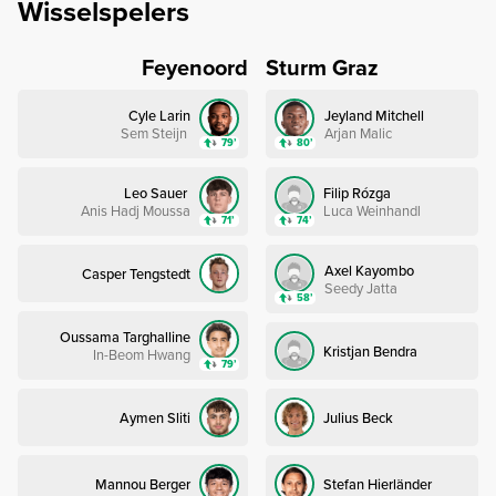
Wisselspelers
Feyenoord
Sturm Graz
Cyle Larin
Jeyland Mitchell
Sem Steijn
Arjan Malic
79’
80’
Leo Sauer
Filip Rózga
Anis Hadj Moussa
Luca Weinhandl
71’
74’
Axel Kayombo
Casper Tengstedt
Seedy Jatta
58’
Oussama Targhalline
Kristjan Bendra
In-Beom Hwang
79’
Aymen Sliti
Julius Beck
Mannou Berger
Stefan Hierländer