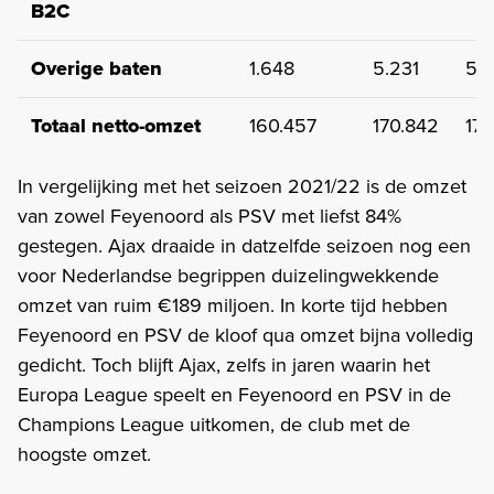
B2C
Overige baten
1.648
5.231
5.
Totaal netto-omzet
160.457
170.842
178
In vergelijking met het seizoen 2021/22 is de omzet
van zowel Feyenoord als PSV met liefst 84%
gestegen. Ajax draaide in datzelfde seizoen nog een
voor Nederlandse begrippen duizelingwekkende
omzet van ruim €189 miljoen. In korte tijd hebben
Feyenoord en PSV de kloof qua omzet bijna volledig
gedicht. Toch blijft Ajax, zelfs in jaren waarin het
Europa League speelt en Feyenoord en PSV in de
Champions League uitkomen, de club met de
hoogste omzet.