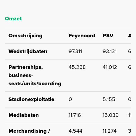
Omzet
Omschrijving
Feyenoord
PSV
Aj
Wedstrijdbaten
97.311
93.131
61.
Partnerships,
45.238
41.012
65
business-
seats/units/boarding
Stadionexploitatie
0
5.155
0
Mediabaten
11.716
15.039
11.
Merchandising /
4.544
11.274
33