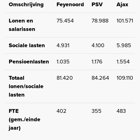
Omschrijving
Feyenoord
PSV
Ajax
Lonen en
75.454
78.988
101.571
salarissen
Sociale lasten
4.931
4.100
5.985
Pensioenlasten
1.035
1.176
1.554
Totaal
81.420
84.264
109.110
lonen/sociale
lasten
FTE
402
355
483
(gem./einde
jaar)