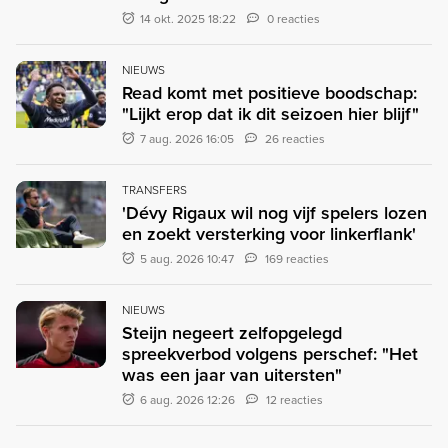
14 okt. 2025 18:22
0 reacties
NIEUWS
Read komt met positieve boodschap:
"Lijkt erop dat ik dit seizoen hier blijf"
7 aug. 2026 16:05
26 reacties
TRANSFERS
'Dévy Rigaux wil nog vijf spelers lozen
en zoekt versterking voor linkerflank'
5 aug. 2026 10:47
169 reacties
NIEUWS
Steijn negeert zelfopgelegd
spreekverbod volgens perschef: "Het
was een jaar van uitersten"
6 aug. 2026 12:26
12 reacties