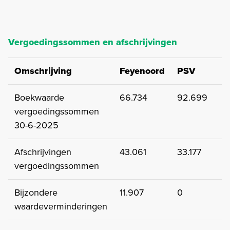
Vergoedingssommen en afschrijvingen
Omschrijving
Feyenoord
PSV
A
Boekwaarde
66.734
92.699
9
vergoedingssommen
30-6-2025
Afschrijvingen
43.061
33.177
4
vergoedingssommen
Bijzondere
11.907
0
waardeverminderingen