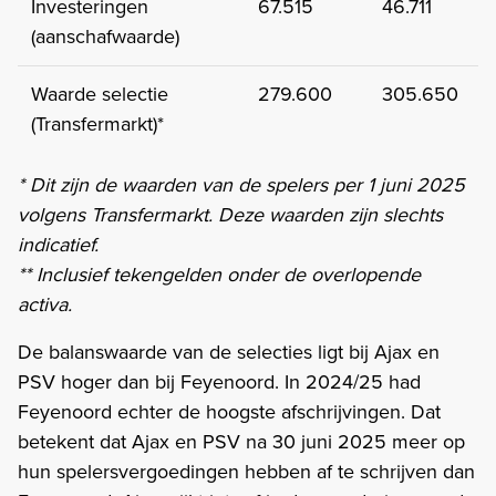
Investeringen
67.515
46.711
2
(aanschafwaarde)
Waarde selectie
279.600
305.650
2
(Transfermarkt)*
* Dit zijn de waarden van de spelers per 1 juni 2025
volgens Transfermarkt. Deze waarden zijn slechts
indicatief.
** Inclusief tekengelden onder de overlopende
activa.
De balanswaarde van de selecties ligt bij Ajax en
PSV hoger dan bij Feyenoord. In 2024/25 had
Feyenoord echter de hoogste afschrijvingen. Dat
betekent dat Ajax en PSV na 30 juni 2025 meer op
hun spelersvergoedingen hebben af te schrijven dan