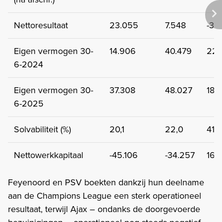
Nettoresultaat
23.055
7.548
-37
Eigen vermogen 30-
14.906
40.479
226
6-2024
Eigen vermogen 30-
37.308
48.027
189
6-2025
Solvabiliteit (%)
20,1
22,0
41,5
Nettowerkkapitaal
-45.106
-34.257
16.
Feyenoord en PSV boekten dankzij hun deelname
aan de Champions League een sterk operationeel
resultaat, terwijl Ajax – ondanks de doorgevoerde