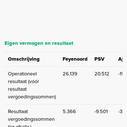
Eigen vermogen en resultaat
Omschrijving
Feyenoord
PSV
Aja
Operationeel
26.139
20.512
-19
resultaat (vóór
resultaat
vergoedingssommen)
Resultaat
5.366
-9.501
-31.
vergoedingssommen
(na afschr.)