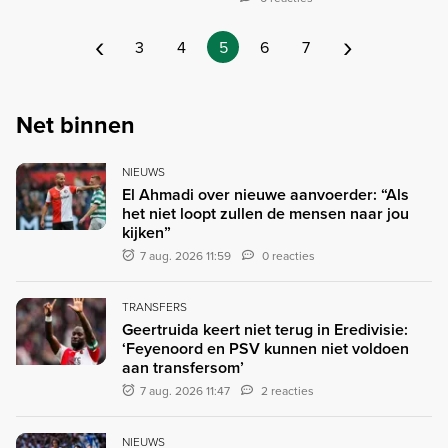
‹
›
3
4
5
6
7
Net binnen
NIEUWS
El Ahmadi over nieuwe aanvoerder: “Als
het niet loopt zullen de mensen naar jou
kijken”
7 aug. 2026 11:59
0 reacties
TRANSFERS
Geertruida keert niet terug in Eredivisie:
‘Feyenoord en PSV kunnen niet voldoen
aan transfersom’
7 aug. 2026 11:47
2 reacties
NIEUWS