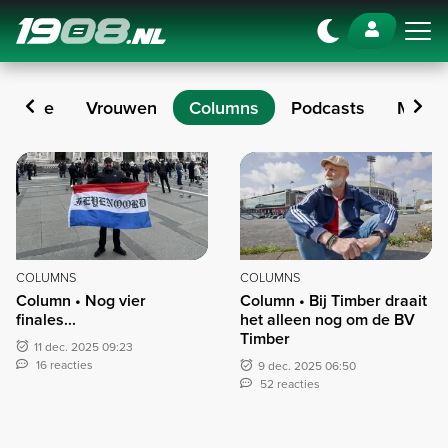
Navigation
nalyse
Vrouwen
Columns
Podcasts
Maasb
Columns
COLUMNS
COLUMNS
Column • Nog vier
Column • Bij Timber draait
finales...
het alleen nog om de BV
Timber
11 dec. 2025 09:23
16 reacties
9 dec. 2025 06:50
52 reacties