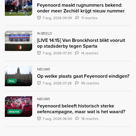
Feyenoord maakt rugnummers bekend:
onder meer Zechiël krijgt nieuw nummer
7 aug. 2026 09:09
11 reacties
IN BEELD
[LIVE 14:15] Van Bronckhorst blikt vooruit
op stadsderby tegen Sparta
7 aug. 2026 07:30
14 reacties
NIEUWS
Op welke plaats gaat Feyenoord eindigen?
POLL
7 aug. 2026 07:28
95 reacties
NIEUWS
Feyenoord beleeft historisch sterke
oefencampagne, maar wat is het waard?
ANALYSE
7 aug. 2026 06:00
18 reacties