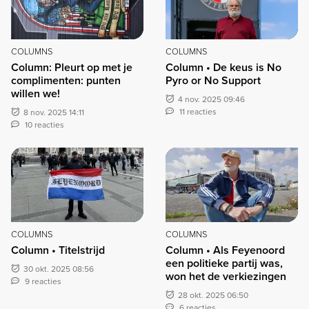
COLUMNS
COLUMNS
Column: Pleurt op met je
Column • De keus is No
complimenten: punten
Pyro or No Support
willen we!
4 nov. 2025 09:46
11 reacties
8 nov. 2025 14:11
10 reacties
COLUMNS
COLUMNS
Column • Titelstrijd
Column • Als Feyenoord
een politieke partij was,
30 okt. 2025 08:56
won het de verkiezingen
9 reacties
28 okt. 2025 06:50
6 reacties