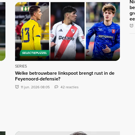
Ni
be
gr
ee
SELECTIEPUZZEL
SERIES
Welke betrouwbare linkspoot brengt rust in de
Feyenoord-defensie?
11 jun. 2026 08:05
42 reacties