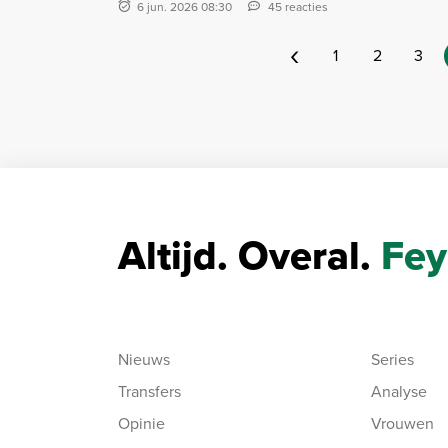
6 jun. 2026 08:30
45 reacties
‹
1
2
3
Altijd. Overal.
Fey
Nieuws
Series
Transfers
Analyse
Opinie
Vrouwen