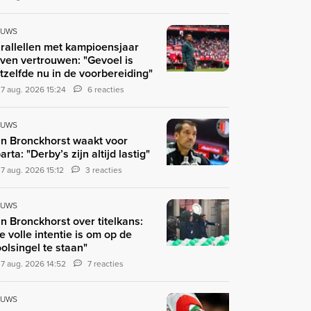
EUWS
rallellen met kampioensjaar
ven vertrouwen: "Gevoel is
tzelfde nu in de voorbereiding"
7 aug. 2026 15:24
6 reacties
EUWS
n Bronckhorst waakt voor
arta: "Derby’s zijn altijd lastig"
7 aug. 2026 15:12
3 reacties
EUWS
n Bronckhorst over titelkans:
e volle intentie is om op de
olsingel te staan"
7 aug. 2026 14:52
7 reacties
EUWS