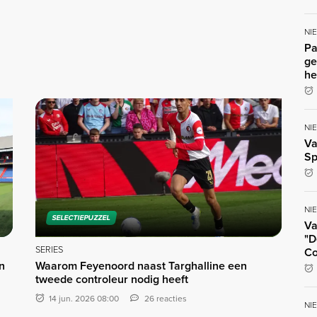
NI
Pa
ge
he
NI
Va
Sp
NI
SELECTIEPUZZEL
Va
"D
SERIES
Co
n
Waarom Feyenoord naast Targhalline een
tweede controleur nodig heeft
14 jun. 2026 08:00
26 reacties
NI