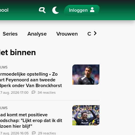
pool
Inloggen
Series
Analyse
Vrouwen
Columns
Podcas
et binnen
EUWS
rmoedelijke opstelling • Zo
art Feyenoord aan tweede
jdperk onder Van Bronckhorst
7 aug. 2026 17:00
34 reacties
EUWS
ad komt met positieve
odschap: "Lijkt erop dat ik dit
izoen hier blijf"
7 aug. 2026 16:05
29 reacties