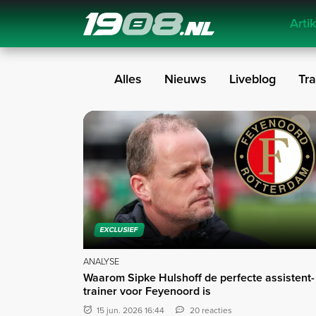
Arti
Navigation
Alles
Nieuws
Liveblog
Tra
Exclusief
EXCLUSIEF
ANALYSE
Waarom Sipke Hulshoff de perfecte assistent-
trainer voor Feyenoord is
15 jun. 2026 16:44
20 reacties