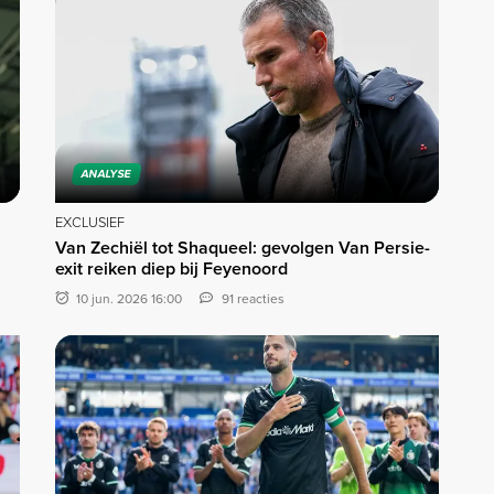
ANALYSE
EXCLUSIEF
Van Zechiël tot Shaqueel: gevolgen Van Persie-
exit reiken diep bij Feyenoord
10 jun. 2026 16:00
91 reacties