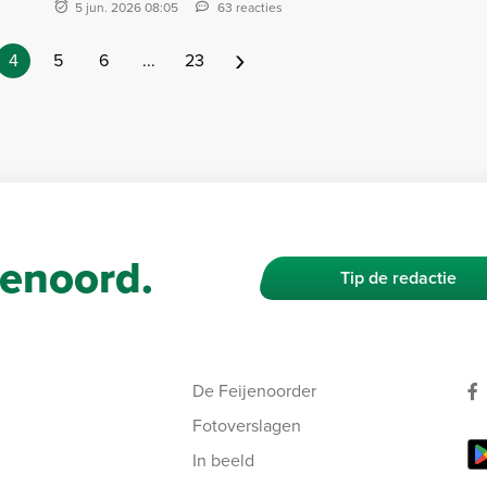
5 jun. 2026 08:05
63 reacties
›
4
5
6
...
23
enoord.
Tip de redactie
De Feijenoorder
Fotoverslagen
In beeld