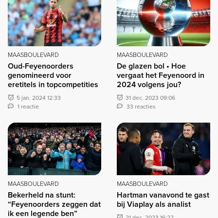
MAASBOULEVARD
MAASBOULEVARD
Oud-Feyenoorders
De glazen bol • Hoe
genomineerd voor
vergaat het Feyenoord in
eretitels in topcompetities
2024 volgens jou?
5 jan. 2024 12:33
31 dec. 2023 09:06
1 reactie
33 reacties
MAASBOULEVARD
MAASBOULEVARD
Bekerheld na stunt:
Hartman vanavond te gast
“Feyenoorders zeggen dat
bij Viaplay als analist
ik een legende ben”
21 dec. 2023 16:22