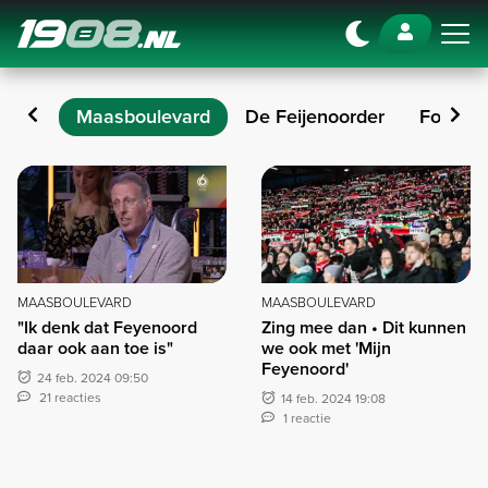
Navigation
casts
Maasboulevard
De Feijenoorder
Fotover
Maasboulevard
MAASBOULEVARD
MAASBOULEVARD
"Ik denk dat Feyenoord
Zing mee dan • Dit kunnen
daar ook aan toe is"
we ook met 'Mijn
Feyenoord'
24 feb. 2024 09:50
21 reacties
14 feb. 2024 19:08
1 reactie