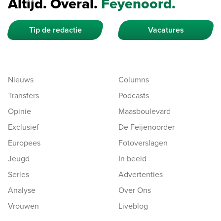
Altijd. Overal.
Feyenoord.
Tip de redactie
Vacatures
Nieuws
Columns
Transfers
Podcasts
Opinie
Maasboulevard
Exclusief
De Feijenoorder
Europees
Fotoverslagen
Jeugd
In beeld
Series
Advertenties
Analyse
Over Ons
Vrouwen
Liveblog