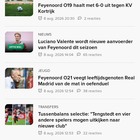
Feyenoord O19 haalt met 6-0 uit tegen KV
Kortrijk
8 aug. 2026 20:30
2 reacties
NIEUWS
Luciano Valente wordt nieuwe aanvoerder
van Feyenoord dit seizoen
OFFICIEEL
8 aug. 2026 14:04
65 reacties
JEUGD
Feyenoord O21 veegt leeftijdsgenoten Real
Madrid van de mat in oefenduel
8 aug. 2026 12:54
38 reacties
TRANSFERS
Tussenbalans selectie: "Tengstedt en vier
andere spelers mogen uitkijken naar
nieuwe club"
8 aug. 2026 12:53
22 reacties