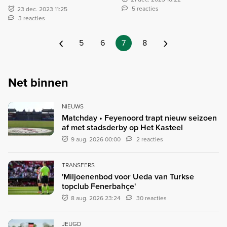
5 reacties
23 dec. 2023 11:25
3 reacties
‹
›
5
6
7
8
Net binnen
NIEUWS
Matchday • Feyenoord trapt nieuw seizoen
af met stadsderby op Het Kasteel
9 aug. 2026 00:00
2 reacties
TRANSFERS
'Miljoenenbod voor Ueda van Turkse
topclub Fenerbahçe'
8 aug. 2026 23:24
30 reacties
JEUGD