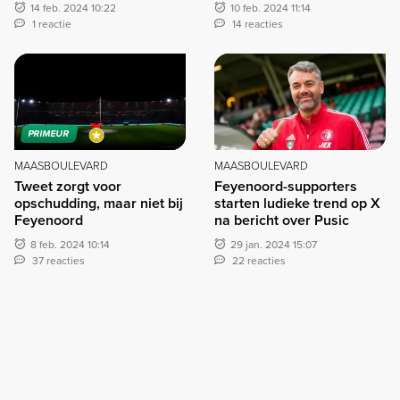
14 feb. 2024 10:22
10 feb. 2024 11:14
1 reactie
14 reacties
PRIMEUR
MAASBOULEVARD
MAASBOULEVARD
Tweet zorgt voor
Feyenoord-supporters
opschudding, maar niet bij
starten ludieke trend op X
Feyenoord
na bericht over Pusic
8 feb. 2024 10:14
29 jan. 2024 15:07
37 reacties
22 reacties