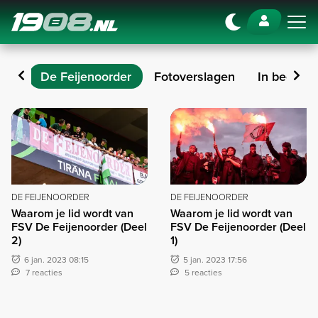
Navigation
ard
De Feijenoorder
Fotoverslagen
In beeld
De Feijenoorder
DE FEIJENOORDER
DE FEIJENOORDER
Waarom je lid wordt van
Waarom je lid wordt van
FSV De Feijenoorder (Deel
FSV De Feijenoorder (Deel
2)
1)
6 jan. 2023 08:15
5 jan. 2023 17:56
7 reacties
5 reacties