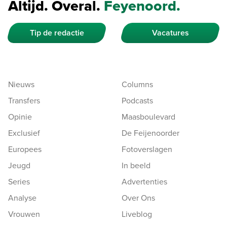
Altijd. Overal.
Feyenoord.
Tip de redactie
Vacatures
Nieuws
Columns
Transfers
Podcasts
Opinie
Maasboulevard
Exclusief
De Feijenoorder
Europees
Fotoverslagen
Jeugd
In beeld
Series
Advertenties
Analyse
Over Ons
Vrouwen
Liveblog