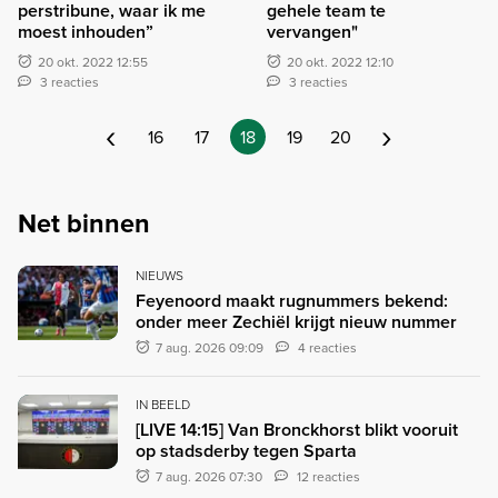
perstribune, waar ik me
gehele team te
moest inhouden”
vervangen"
20 okt. 2022 12:55
20 okt. 2022 12:10
3 reacties
3 reacties
‹
›
16
17
18
19
20
Net binnen
NIEUWS
Feyenoord maakt rugnummers bekend:
onder meer Zechiël krijgt nieuw nummer
7 aug. 2026 09:09
4 reacties
IN BEELD
[LIVE 14:15] Van Bronckhorst blikt vooruit
op stadsderby tegen Sparta
7 aug. 2026 07:30
12 reacties