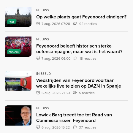
NIEUWS
Op welke plaats gaat Feyenoord eindigen?
POLL
7 aug. 2026 07:28
92 reacties
NIEUWS
Feyenoord beleeft historisch sterke
oefencampagne, maar wat is het waard?
ANALYSE
7 aug. 2026 06:00
18 reacties
IN BEELD
Wedstrijden van Feyenoord voortaan
wekelijks live te zien op DAZN in Spanje
6 aug. 2026 21:50
5 reacties
NIEUWS
Lowick Barg treedt toe tot Raad van
Commissarissen Feyenoord
6 aug. 2026 15:22
37 reacties