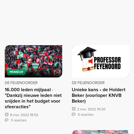
PRIMEUR
DE FEIJENOORDER
DE FEIJENOORDER
16.000 leden mijlpaal ·
Unieke kans • de Holdert
"Dankzij nieuwe leden niet
Beker (voorloper KNVB
snijden in het budget voor
Beker)
sfeeracties"
2 nov. 2022 19:20
0 reacties
8 nov. 2022 18:52
3 reacties