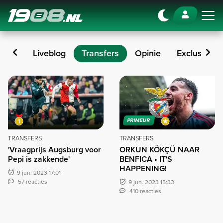
Navigation
euws
Liveblog
Transfers
Opinie
Exclusief
Transfers
PRIMEUR
TRANSFERS
TRANSFERS
'Vraagprijs Augsburg voor
ORKUN KÖKÇÜ NAAR
Pepi is zakkende'
BENFICA • IT'S
HAPPENING!
9 jun. 2023 17:01
57 reacties
9 jun. 2023 15:33
410 reacties