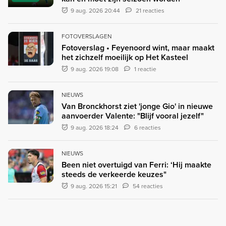
9 aug. 2026 20:44
21 reacties
FOTOVERSLAGEN
Fotoverslag • Feyenoord wint, maar maakt
het zichzelf moeilijk op Het Kasteel
9 aug. 2026 19:08
1 reactie
NIEUWS
Van Bronckhorst ziet 'jonge Gio' in nieuwe
aanvoerder Valente: "Blijf vooral jezelf"
9 aug. 2026 18:24
6 reacties
NIEUWS
Been niet overtuigd van Ferri: ‘Hij maakte
steeds de verkeerde keuzes"
9 aug. 2026 15:21
54 reacties