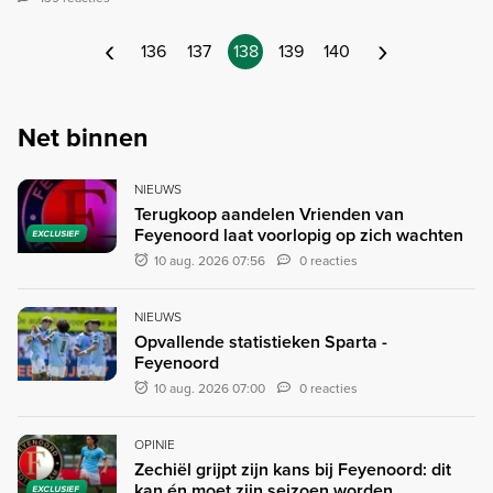
‹
›
136
137
138
139
140
Net binnen
NIEUWS
Terugkoop aandelen Vrienden van
Feyenoord laat voorlopig op zich wachten
EXCLUSIEF
10 aug. 2026 07:56
0 reacties
NIEUWS
Opvallende statistieken Sparta -
Feyenoord
10 aug. 2026 07:00
0 reacties
OPINIE
Zechiël grijpt zijn kans bij Feyenoord: dit
kan én moet zijn seizoen worden
EXCLUSIEF