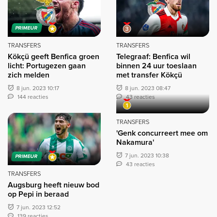
PRIMEUR
TRANSFERS
TRANSFERS
Kökçü geeft Benfica groen
Telegraaf: Benfica wil
licht: Portugezen gaan
binnen 24 uur toeslaan
zich melden
met transfer Kökçü
8 jun. 2023 10:17
8 jun. 2023 08:47
144 reacties
43 reacties
TRANSFERS
'Genk concurreert mee om
Nakamura'
7 jun. 2023 10:38
PRIMEUR
43 reacties
TRANSFERS
Augsburg heeft nieuw bod
op Pepi in beraad
7 jun. 2023 12:52
139 reacties