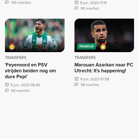
124 reacties
9 jun. 2023 11:15
90 reacties
PRIMEUR
TRANSFERS
TRANSFERS
'Feyenoord en PSV
Marouan Azarkan naar FC
strijden beiden nog om
Utrecht: It's happening!
dure Pepi'
9 jun. 2023 07:58
58 reacties
9 jun. 2023 08:45
84 reacties