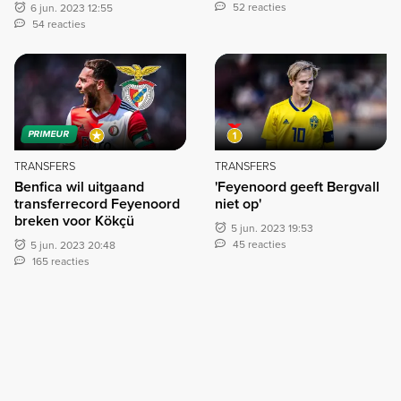
52 reacties
6 jun. 2023 12:55
54 reacties
PRIMEUR
TRANSFERS
TRANSFERS
Benfica wil uitgaand
'Feyenoord geeft Bergvall
transferrecord Feyenoord
niet op'
breken voor Kökçü
5 jun. 2023 19:53
45 reacties
5 jun. 2023 20:48
165 reacties