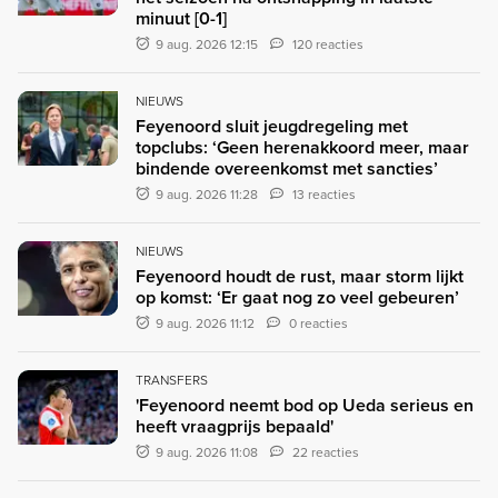
minuut [0-1]
9 aug. 2026 12:15
120 reacties
NIEUWS
Feyenoord sluit jeugdregeling met
topclubs: ‘Geen herenakkoord meer, maar
bindende overeenkomst met sancties’
9 aug. 2026 11:28
13 reacties
NIEUWS
Feyenoord houdt de rust, maar storm lijkt
op komst: ‘Er gaat nog zo veel gebeuren’
9 aug. 2026 11:12
0 reacties
TRANSFERS
'Feyenoord neemt bod op Ueda serieus en
heeft vraagprijs bepaald'
9 aug. 2026 11:08
22 reacties