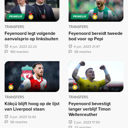
PRIMEUR
PRIMEUR
TRANSFERS
TRANSFERS
Feyenoord legt volgende
Feyenoord bereidt tweede
aanvalsprio op linksbuiten
bod voor op Pepi
4 jun. 2023 22:23
4 jun. 2023 21:47
160 reacties
58 reacties
TRANSFERS
TRANSFERS
Kökçü blijft hoog op de lijst
Feyenoord bevestigt
van Liverpool staan
langer verblijf Timon
Wellenreuther
3 jun. 2023 12:42
56 reacties
2 jun. 2023 17:30
23 reacties