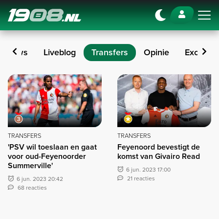
Navigation
Nieuws
Liveblog
Transfers
Opinie
Exclusie
Transfers
TRANSFERS
TRANSFERS
'PSV wil toeslaan en gaat
Feyenoord bevestigt de
voor oud-Feyenoorder
komst van Givairo Read
Summerville'
6 jun. 2023 17:00
21 reacties
6 jun. 2023 20:42
68 reacties