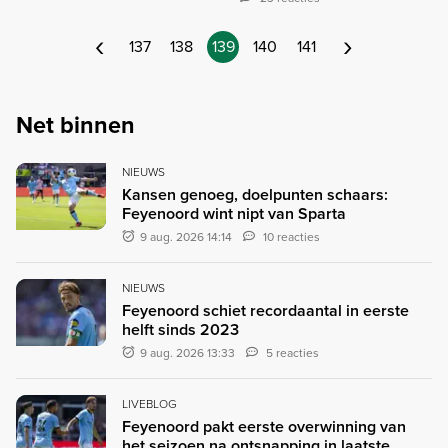
‹
›
137
138
139
140
141
Net binnen
NIEUWS
Kansen genoeg, doelpunten schaars:
Feyenoord wint nipt van Sparta
9 aug. 2026 14:14
10 reacties
NIEUWS
Feyenoord schiet recordaantal in eerste
helft sinds 2023
9 aug. 2026 13:33
5 reacties
LIVEBLOG
Feyenoord pakt eerste overwinning van
het seizoen na ontsnapping in laatste