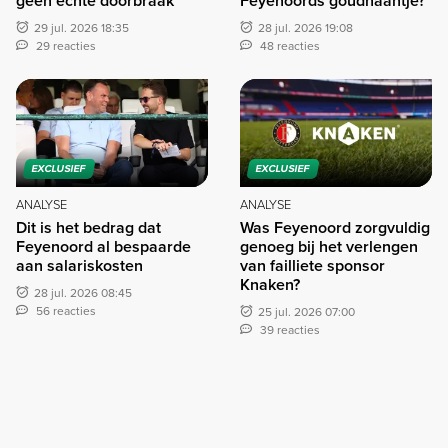
geen echte doorbraak
Feyenoords goudhaantje?
29 jul. 2026 18:35
28 jul. 2026 19:08
29 reacties
48 reacties
EXCLUSIEF
EXCLUSIEF
ANALYSE
ANALYSE
Dit is het bedrag dat
Was Feyenoord zorgvuldig
Feyenoord al bespaarde
genoeg bij het verlengen
aan salariskosten
van failliete sponsor
Knaken?
28 jul. 2026 08:45
56 reacties
25 jul. 2026 07:00
39 reacties