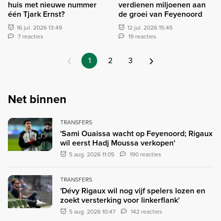
huis met nieuwe nummer
verdienen miljoenen aan
één Tjark Ernst?
de groei van Feyenoord
16 jul. 2026 13:49
12 jul. 2026 15:45
7 reacties
19 reacties
‹
›
1
2
3
Net binnen
TRANSFERS
'Sami Ouaissa wacht op Feyenoord; Rigaux
wil eerst Hadj Moussa verkopen'
5 aug. 2026 11:05
190 reacties
TRANSFERS
'Dévy Rigaux wil nog vijf spelers lozen en
zoekt versterking voor linkerflank'
5 aug. 2026 10:47
142 reacties