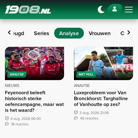
Navigation
Jeugd
Series
Analyse
Vrouwen
Colum
Analyse
ANALYSE
MET POLL
NIEUWS
ANALYSE
Feyenoord beleeft
Luxeprobleem voor Van
historisch sterke
Bronckhorst: Targhalline
oefencampagne, maar wat
of Vanhoutte op zes?
is het waard?
3 aug. 2026 21:06
46 reacties
4 aug. 2026 06:00
18 reacties