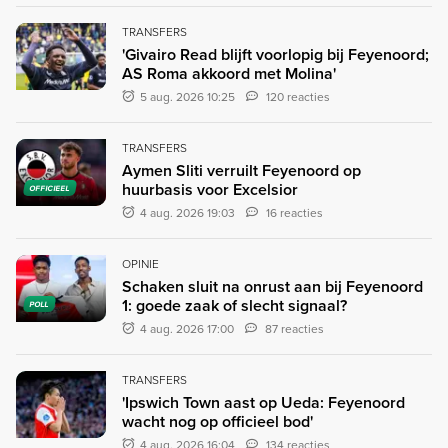
TRANSFERS
'Givairo Read blijft voorlopig bij Feyenoord;
AS Roma akkoord met Molina'
5 aug. 2026 10:25
120 reacties
TRANSFERS
Aymen Sliti verruilt Feyenoord op
huurbasis voor Excelsior
OFFICIEEL
4 aug. 2026 19:03
16 reacties
OPINIE
Schaken sluit na onrust aan bij Feyenoord
1: goede zaak of slecht signaal?
POLL
4 aug. 2026 17:00
87 reacties
TRANSFERS
'Ipswich Town aast op Ueda: Feyenoord
wacht nog op officieel bod'
4 aug. 2026 16:04
134 reacties