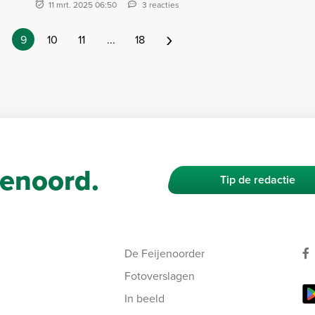
11 mrt. 2025 06:50
3 reacties
›
9
10
11
...
18
enoord.
Tip de redactie
De Feijenoorder
Fotoverslagen
In beeld