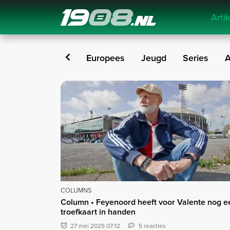
Arti
Navigation
inie
Exclusief
Europees
Jeugd
Series
A
Columns
COLUMNS
Column • Feyenoord heeft voor Valente nog e
troefkaart in handen
27 mei 2025 07:12
5 reacties