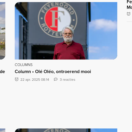
Fe
Mo
COLUMNS
 de
Column • Olé Oléo, ontroerend mooi
22 apr. 2025 08:14
3 reacties