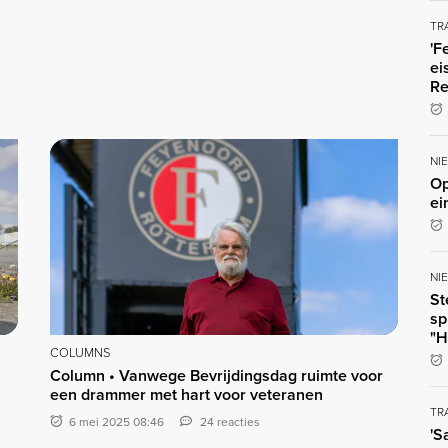
TR
'F
ei
Re
NI
Op
ei
NI
St
sp
"H
COLUMNS
Column • Vanwege Bevrijdingsdag ruimte voor
een drammer met hart voor veteranen
TR
6 mei 2025 08:46
24 reacties
'S