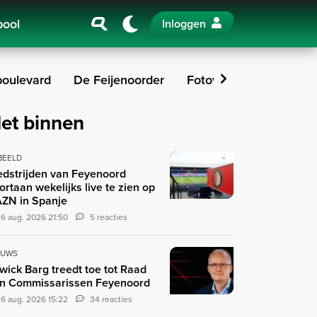
pool
Inloggen
oulevard
De Feijenoorder
Fotoverslagen
In b
et binnen
 BEELD
dstrijden van Feyenoord
ortaan wekelijks live te zien op
ZN in Spanje
6 aug. 2026 21:50
5 reacties
EUWS
wick Barg treedt toe tot Raad
n Commissarissen Feyenoord
6 aug. 2026 15:22
34 reacties