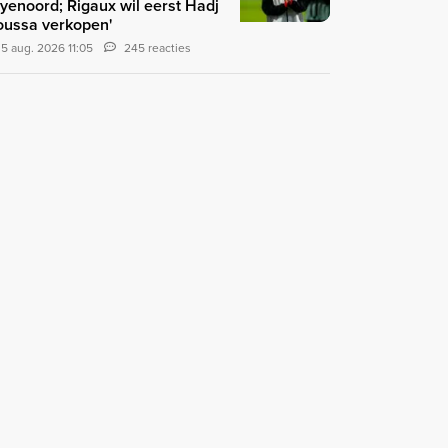
yenoord; Rigaux wil eerst Hadj
ussa verkopen'
5 aug. 2026 11:05
245 reacties