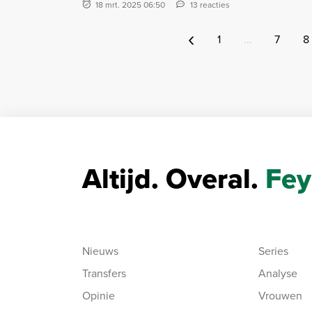
18 mrt. 2025 06:50
13 reacties
‹
1
...
7
8
Altijd. Overal.
Fey
Nieuws
Series
Transfers
Analyse
Opinie
Vrouwen