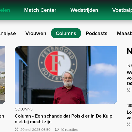
kelen
Match Center
Wedstrijden
Voetbal
nalyse
Vrouwen
Columns
Podcasts
Maasb
N
IN
We
vo
DA
NI
COLUMNS
Lo
en
Column • Een schande dat Polski er in De Kuip
va
niet bij mocht zijn
20 mei 2025 06:50
10 reacties