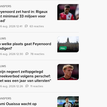
ANSFERS
eyenoord zet hard in: Rigaux
st minimaal 33 miljoen voor
ad'
6 aug. 2026 12:41
63 reacties
EUWS
 welke plaats gaat Feyenoord
ndigen?
POLL
6 aug. 2026 12:30
78 reacties
EUWS
eijn negeert zelfopgelegd
reekverbod volgens perschef:
et was een jaar van uitersten"
6 aug. 2026 12:26
11 reacties
ANSFERS
ami Ouaissa wacht op