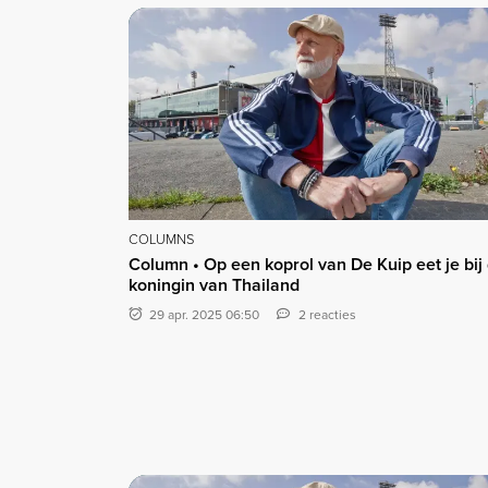
COLUMNS
Column • Op een koprol van De Kuip eet je bij
koningin van Thailand
29 apr. 2025 06:50
2 reacties