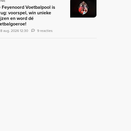
INIE
 Feyenoord Voetbalpool is
rug: voorspel, win unieke
ijzen en word dé
etbalgoeroe!
8 aug. 2026 12:30
9 reacties