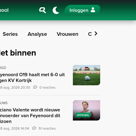
pool
Inloggen
Series
Analyse
Vrouwen
Columns
Podcas
et binnen
UGD
yenoord O19 haalt met 6-0 uit
gen KV Kortrijk
8 aug. 2026 20:30
0 reacties
EUWS
ciano Valente wordt nieuwe
nvoerder van Feyenoord dit
OFFICIEEL
izoen
8 aug. 2026 14:04
51 reacties