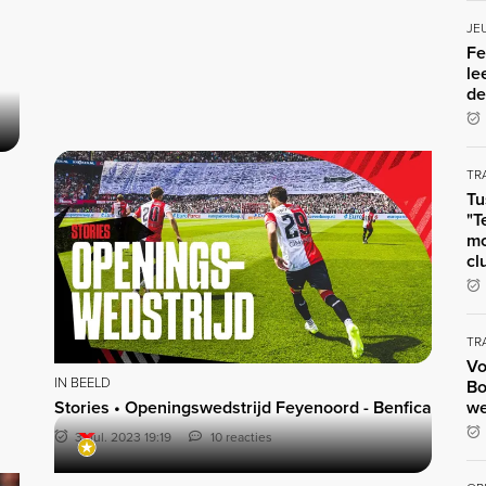
JE
Fe
le
de
TR
Tu
"T
mo
cl
TR
Vo
IN BEELD
Bo
Stories • Openingswedstrijd Feyenoord - Benfica
we
31 jul. 2023 19:19
10 reacties