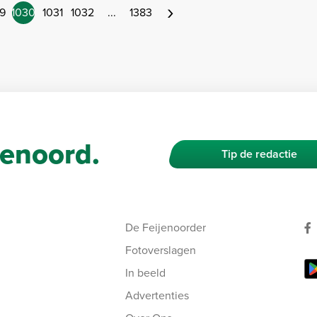
›
9
1030
1031
1032
...
1383
enoord.
Tip de redactie
De Feijenoorder
Fotoverslagen
In beeld
Advertenties