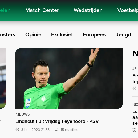
kelen
Match Center
Wedstrijden
Voetbal
nsfers
Opinie
Exclusief
Europees
Jeugd
N
JE
Fe
te
NI
Lu
NIEUWS
aa
r
Lindhout fluit vrijdag Feyenoord - PSV
se
31 jul. 2023 21:55
15 reacties