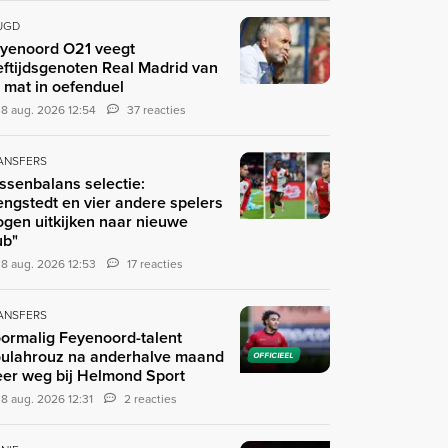
UGD
yenoord O21 veegt
eftijdsgenoten Real Madrid van
 mat in oefenduel
8 aug. 2026 12:54
37 reacties
ANSFERS
ssenbalans selectie:
engstedt en vier andere spelers
gen uitkijken naar nieuwe
ub"
8 aug. 2026 12:53
17 reacties
ANSFERS
ormalig Feyenoord-talent
ulahrouz na anderhalve maand
OFFICIEEL
er weg bij Helmond Sport
8 aug. 2026 12:31
2 reacties