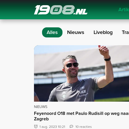
Arti
Navigation
Alles
Nieuws
Liveblog
Tra
Artikelen
NIEUWS
Feyenoord O18 met Paulo Rudisill op weg naa
Zagreb
1 aug. 2023 10:21
10 reacties