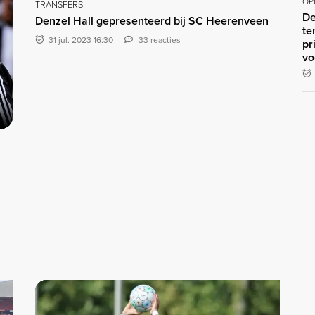
OP
TRANSFERS
De
Denzel Hall gepresenteerd bij SC Heerenveen
te
31 jul. 2023 16:30
33 reacties
pr
vo