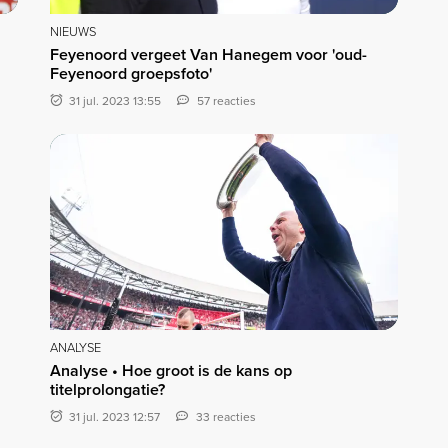
NIEUWS
Feyenoord vergeet Van Hanegem voor 'oud-
Feyenoord groepsfoto'
31 jul. 2023 13:55
57 reacties
ANALYSE
Analyse • Hoe groot is de kans op
titelprolongatie?
31 jul. 2023 12:57
33 reacties