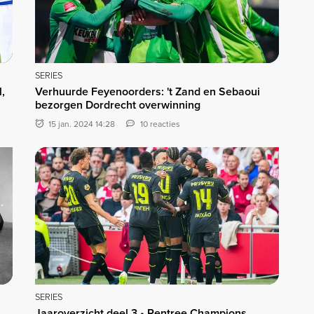
SERIES
,
Verhuurde Feyenoorders: 't Zand en Sebaoui
bezorgen Dordrecht overwinning
15 jan. 2024 14:28
10 reacties
SERIES
Jaaroverzicht deel 3 • Rentree Champions