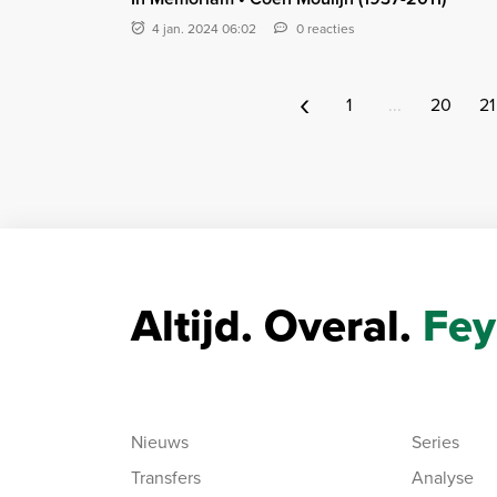
4 jan. 2024 06:02
0 reacties
‹
1
...
20
21
Altijd. Overal.
Fey
Nieuws
Series
Transfers
Analyse