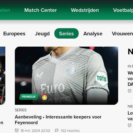
kelen
Match Center
Wedstrijden
Voetbal
Europees
Jeugd
Series
Analyse
Vrouwen
N
IN
We
vo
DA
PRIMEUR
NI
SERIES
Lo
Aanbeveling • Interessante keepers voor
va
en
Feyenoord
18 mrt. 2024 22:02
132 reacties