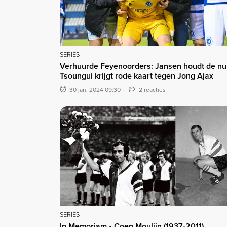
SERIES
Verhuurde Feyenoorders: Jansen houdt de nul
Tsoungui krijgt rode kaart tegen Jong Ajax
30 jan. 2024 09:30
2 reacties
SERIES
In Memoriam • Coen Moulijn (1937-2011)