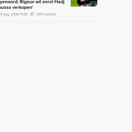
yenoord; Rigaux wil eerst Hadj
ussa verkopen'
5 aug. 2026 11:05
245 reacties