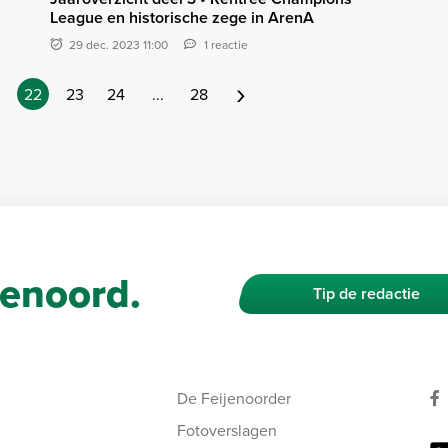
League en historische zege in ArenA
29 dec. 2023 11:00
1 reactie
›
22
23
24
...
28
enoord.
Tip de redactie
De Feijenoorder
Fotoverslagen