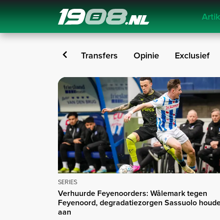
Arti
Navigation
euws
Liveblog
Transfers
Opinie
Exclusief
Series
SERIES
Verhuurde Feyenoorders: Wålemark tegen
Feyenoord, degradatiezorgen Sassuolo houd
aan