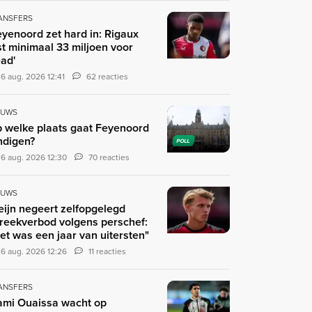
ANSFERS
eyenoord zet hard in: Rigaux
st minimaal 33 miljoen voor
ad'
6 aug. 2026 12:41
62 reacties
EUWS
 welke plaats gaat Feyenoord
ndigen?
POLL
6 aug. 2026 12:30
70 reacties
EUWS
eijn negeert zelfopgelegd
reekverbod volgens perschef:
et was een jaar van uitersten"
6 aug. 2026 12:26
11 reacties
ANSFERS
ami Ouaissa wacht op