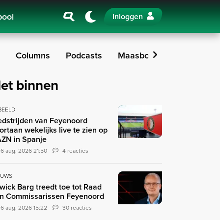
pool
Inloggen
Columns
Podcasts
Maasboulevard
De Fei
et binnen
 BEELD
dstrijden van Feyenoord
ortaan wekelijks live te zien op
ZN in Spanje
6 aug. 2026 21:50
4 reacties
EUWS
wick Barg treedt toe tot Raad
n Commissarissen Feyenoord
6 aug. 2026 15:22
30 reacties