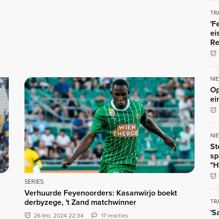
TR
'F
ei
Re
NI
Op
ei
NI
St
sp
"H
SERIES
Verhuurde Feyenoorders: Kasanwirjo boekt
derbyzege, 't Zand matchwinner
TR
'S
26 feb. 2024 22:34
17 reacties