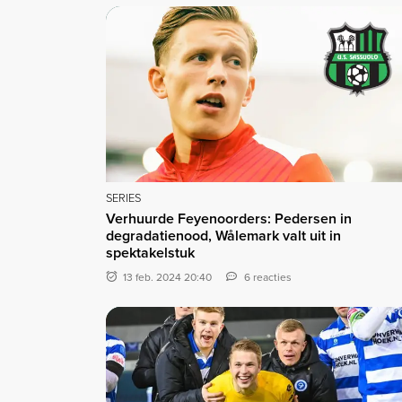
SERIES
Verhuurde Feyenoorders: Pedersen in
degradatienood, Wålemark valt uit in
spektakelstuk
13 feb. 2024 20:40
6 reacties