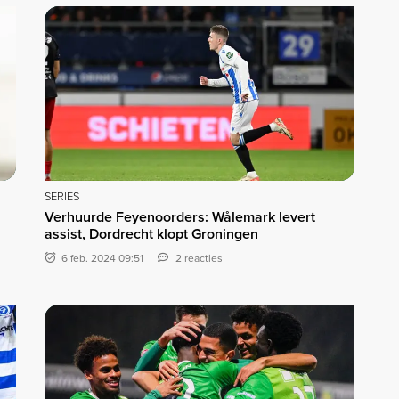
SERIES
Verhuurde Feyenoorders: Wålemark levert
assist, Dordrecht klopt Groningen
6 feb. 2024 09:51
2 reacties