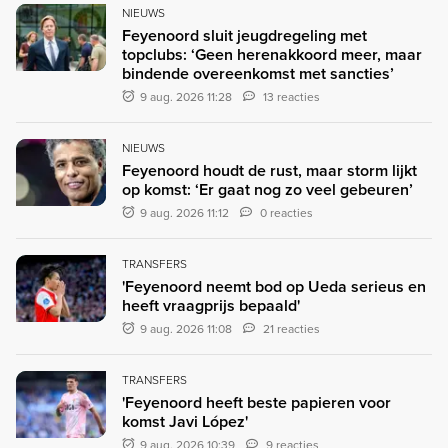
NIEUWS
Feyenoord sluit jeugdregeling met
topclubs: ‘Geen herenakkoord meer, maar
bindende overeenkomst met sancties’
9 aug. 2026 11:28
13 reacties
NIEUWS
Feyenoord houdt de rust, maar storm lijkt
op komst: ‘Er gaat nog zo veel gebeuren’
9 aug. 2026 11:12
0 reacties
TRANSFERS
'Feyenoord neemt bod op Ueda serieus en
heeft vraagprijs bepaald'
9 aug. 2026 11:08
21 reacties
TRANSFERS
'Feyenoord heeft beste papieren voor
komst Javi López'
9 aug. 2026 10:39
9 reacties