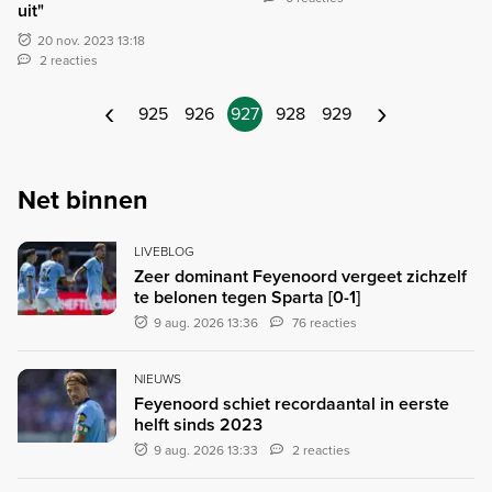
uit"
20 nov. 2023 13:18
2 reacties
‹
›
925
926
927
928
929
Net binnen
LIVEBLOG
Zeer dominant Feyenoord vergeet zichzelf
te belonen tegen Sparta [0-1]
9 aug. 2026 13:36
76 reacties
NIEUWS
Feyenoord schiet recordaantal in eerste
helft sinds 2023
9 aug. 2026 13:33
2 reacties