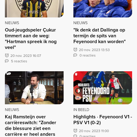
NIEUWS
NIEUWS
Oud-jeugdspeler Çukur
"Ik denk dat Dallinga op
timmert aan de weg:
termijn de spits van
"Hartman spreek ik nog
Feyenoord kan worden"
veel"
20 nov. 2023 13:53
0 reacties
20 nov. 2023 16:07
5 reacties
NIEUWS
IN BEELD
Kaj Ramsteijn over
Highlights · Feyenoord V1 -
carrièreswitch: "Zonder
PSV V1 (0-2)
die blessure ziet een
20 nov. 2023 11:00
carrière er heel anders
0 reacties