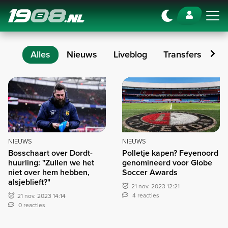
Navigation
Alles
Nieuws
Liveblog
Transfers
Op
Artikelen
NIEUWS
NIEUWS
Bosschaart over Dordt-
Polletje kapen? Feyenoord
huurling: "Zullen we het
genomineerd voor Globe
niet over hem hebben,
Soccer Awards
alsjeblieft?"
21 nov. 2023 12:21
4 reacties
21 nov. 2023 14:14
0 reacties