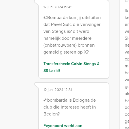
27
17 juni 2024 15:45
Ik
@Bombarda kun jij uitsluiten
ke
dat Pavel Sulc die vervanger
en
van Stengs is? dit werd
wi
namelijk door meerdere
Sl
(onbetrouwbare) bronnen
n
gemeld gisteren op X?
v
o
Transfercheck: Calvin Stengs &
me
SS Lazio?
ba
we
ge
12 juni 2024 12:31
al
@bombarda is Bologna de
Fa
club die interesse heeft in
do
Beelen?
o
ga
Feyenoord werkt aan
e