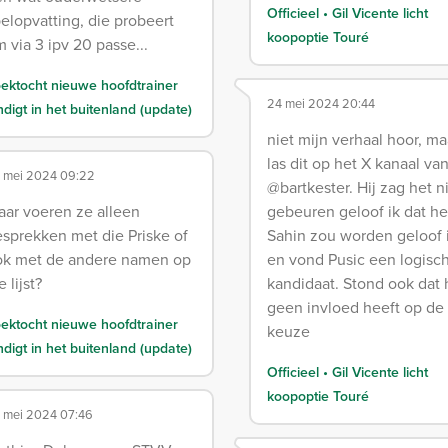
Officieel • Gil Vicente licht
elopvatting, die probeert
koopoptie Touré
 via 3 ipv 20 passe...
ektocht nieuwe hoofdtrainer
24 mei 2024 20:44
ndigt in het buitenland (update)
niet mijn verhaal hoor, ma
las dit op het X kanaal va
 mei 2024 09:22
@bartkester. Hij zag het n
ar voeren ze alleen
gebeuren geloof ik dat he
sprekken met die Priske of
Sahin zou worden geloof 
ok met de andere namen op
en vond Pusic een logisc
e lijst?
kandidaat. Stond ook dat h
geen invloed heeft op de
ektocht nieuwe hoofdtrainer
keuze
ndigt in het buitenland (update)
Officieel • Gil Vicente licht
koopoptie Touré
 mei 2024 07:46