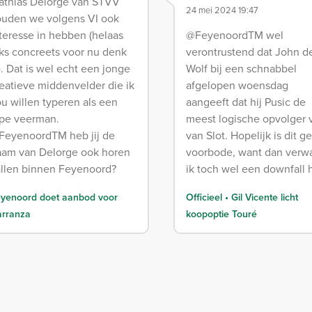
athias Delorge van STVV
24 mei 2024 19:47
ouden we volgens VI ook
teresse in hebben (helaas
@FeyenoordTM wel
ks concreets voor nu denk
verontrustend dat John d
). Dat is wel echt een jonge
Wolf bij een schnabbel
eatieve middenvelder die ik
afgelopen woensdag
u willen typeren als een
aangeeft dat hij Pusic de
ype veerman.
meest logische opvolger 
FeyenoordTM heb jij de
van Slot. Hopelijk is dit g
aam van Delorge ook horen
voorbode, want dan verw
allen binnen Feyenoord?
ik toch wel een downfall 
yenoord doet aanbod voor
Officieel • Gil Vicente licht
rranza
koopoptie Touré