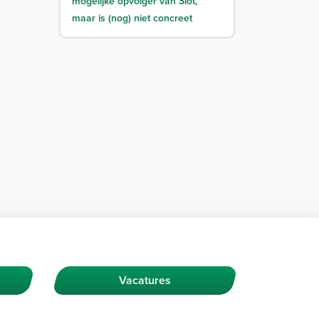
mogelijke opvolger van Slot,
maar is (nog) niet concreet
Vacatures