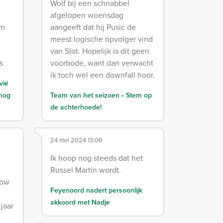
Wolf bij een schnabbel
afgelopen woensdag
om
aangeeft dat hij Pusic de
meest logische opvolger vind
van Slot. Hopelijk is dit geen
s
voorbode, want dan verwacht
ik toch wel een downfall hoor.
vië
 nog
Team van het seizoen • Stem op
de achterhoede!
24 mei 2024 13:06
Ik hoop nog steeds dat het
Russel Martin wordt.
low
Feyenoord nadert persoonlijk
akkoord met Nadje
 jaar