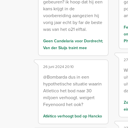
gebeuren? ik hoop dat hij een
ga
kans krijgt in de
po
voorbereiding aangezien hij
a
vorig jaar echt by far de beste
Fe
was van het o21 elftal.
on
Geen Candelaria voor Dordrecht;
Ph
Van der Sluijs traint mee
27
26 juni 2024 20:10
Wa
@Bombarda dus in een
ui
hypothetische situatie waarin
ui
Atletico het bod naar 30
d
miljoen verhoogt. weigert
Zo
Feyenoord het ook?
ei
Atlético verhoogt bod op Hancko