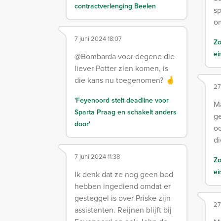
contractverlenging Beelen
sp
om
7 juni 2024 18:07
Zo
ei
@Bombarda voor degene die
liever Potter zien komen, is
die kans nu toegenomen? 🤞
27
'Feyenoord stelt deadline voor
Ma
Sparta Praag en schakelt anders
ge
door'
o
di
7 juni 2024 11:38
Zo
ei
Ik denk dat ze nog geen bod
hebben ingediend omdat er
gesteggel is over Priske zijn
27
assistenten. Reijnen blijft bij