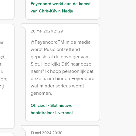
Feyenoord werkt aan de komst
van Chris-Kévin Nadje
20 mei 2024 21:29
@FeyenoordTM in de media
ar
wordt Pusic ontzettend
n
gepusht al de opvolger van
iet
Slot. Hoe kijkt DtK naar deze
t
naam? Ik hoop persoonlijk dat
ik
deze naam binnen Feyenoord
here
wat minder serieus wordt
ij
genomen.
Officieel • Slot nieuwe
hoofdtrainer Liverpool
13 mei 2024 20:30