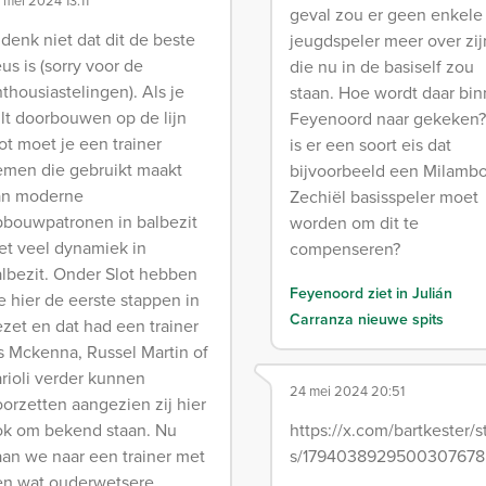
 mei 2024 13:11
geval zou er geen enkele
 denk niet dat dit de beste
jeugdspeler meer over zij
us is (sorry voor de
die nu in de basiself zou
thousiastelingen). Als je
staan. Hoe wordt daar bi
lt doorbouwen op de lijn
Feyenoord naar gekeken?
ot moet je een trainer
is er een soort eis dat
emen die gebruikt maakt
bijvoorbeeld een Milambo
an moderne
Zechiël basisspeler moet
pbouwpatronen in balbezit
worden om dit te
t veel dynamiek in
compenseren?
lbezit. Onder Slot hebben
Feyenoord ziet in Julián
 hier de eerste stappen in
Carranza nieuwe spits
zet en dat had een trainer
s Mckenna, Russel Martin of
rioli verder kunnen
24 mei 2024 20:51
orzetten aangezien zij hier
ok om bekend staan. Nu
https://x.com/bartkester/s
an we naar een trainer met
s/1794038929500307678
en wat ouderwetsere