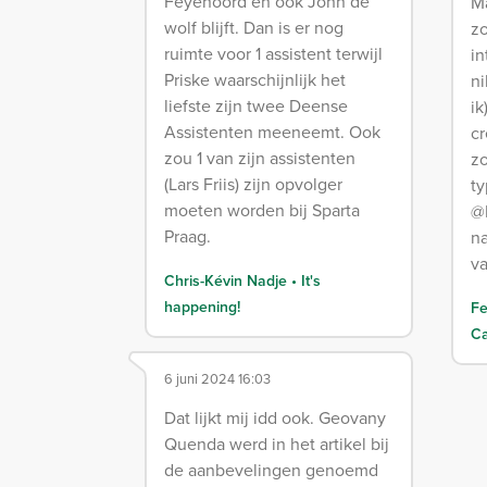
Feyenoord en ook John de
M
wolf blijft. Dan is er nog
z
ruimte voor 1 assistent terwijl
in
Priske waarschijnlijk het
ni
liefste zijn twee Deense
ik
Assistenten meeneemt. Ook
cr
zou 1 van zijn assistenten
zo
(Lars Friis) zijn opvolger
t
moeten worden bij Sparta
@
Praag.
n
v
Chris-Kévin Nadje • It's
happening!
Fe
Ca
6 juni 2024 16:03
Dat lijkt mij idd ook. Geovany
Quenda werd in het artikel bij
de aanbevelingen genoemd