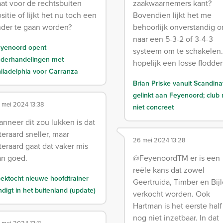
at voor de rechtsbuiten
zaakwaarnemers kant?
sitie of lijkt het nu toch een
Bovendien lijkt het me
nder te gaan worden?
behoorlijk onverstandig 
naar een 5-3-2 of 3-4-3
yenoord opent
systeem om te schakelen.
derhandelingen met
hopelijk een losse flodder
iladelphia voor Carranza
Brian Priske vanuit Scandina
gelinkt aan Feyenoord; club
 mei 2024 13:38
niet concreet
nneer dit zou lukken is dat
teraard sneller, maar
26 mei 2024 13:28
teraard gaat dat vaker mis
an goed.
@FeyenoordTM er is een
reële kans dat zowel
ektocht nieuwe hoofdtrainer
Geertruida, Timber en Bij
ndigt in het buitenland (update)
verkocht worden. Ook
Hartman is het eerste half
nog niet inzetbaar. In dat