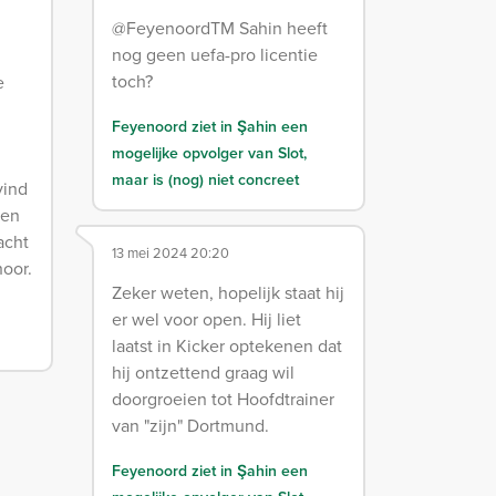
@FeyenoordTM Sahin heeft
nog geen uefa-pro licentie
toch?
e
Feyenoord ziet in Şahin een
mogelijke opvolger van Slot,
maar is (nog) niet concreet
vind
een
acht
13 mei 2024 20:20
hoor.
Zeker weten, hopelijk staat hij
er wel voor open. Hij liet
laatst in Kicker optekenen dat
hij ontzettend graag wil
doorgroeien tot Hoofdtrainer
van "zijn" Dortmund.
Feyenoord ziet in Şahin een